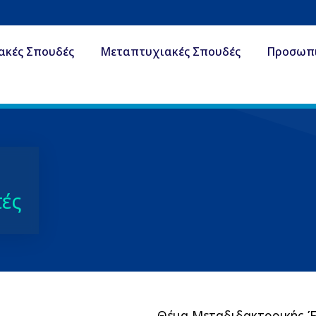
ακές Σπουδές
Μεταπτυχιακές Σπουδές
Προσωπ
τές
Θέμα Μεταδιδακτορικής 