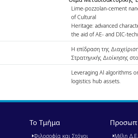
Lime-pozzolan-cement nan
of Cultural
Heritage: advanced characte
the aid of AE- and DIC-tech
Η επίδραση της Διαχείρισ
Στρατηγικής Διοίκησης στο
Leveraging Al algorithms o
logistics hub assets.
Το Τμήμα
Προσωπ
Φιλοσοφία και Στόχοι
Μέλη Δ.Ε.