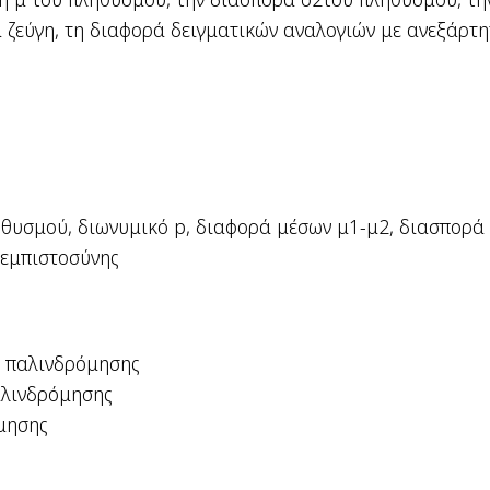
ά ζεύγη, τη διαφορά δειγματικών αναλογιών με ανεξάρτη
ηθυσμού, διωνυμικό p, διαφορά μέσων μ
1
-μ
2
, διασπορά
 εμπιστοσύνης
ς παλινδρόμησης
αλινδρόμησης
μησης