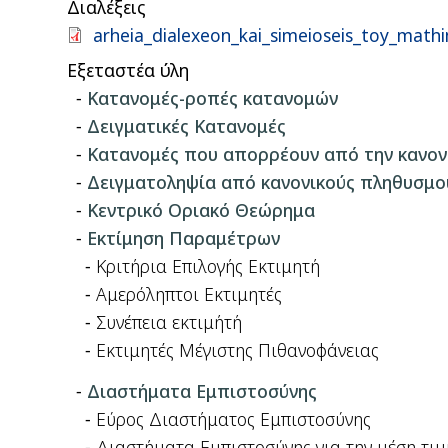
Διαλέξεις
Document
arheia_dialexeon_kai_simeioseis_toy_mathi
Εξεταστέα ύλη
Κατανομές-ροπές κατανομών
Δειγματικές Κατανομές
Κατανομές που απορρέουν από την κανον
Δειγματοληψία από κανονικούς πληθυσμο
Κεντρικό Οριακό Θεώρημα
Εκτίμηση Παραμέτρων
Κριτήρια Επιλογής Εκτιμητή
Αμερόληπτοι Εκτιμητές
Συνέπεια εκτιμήτή
Εκτιμητές Μέγιστης Πιθανοφάνειας
Διαστήματα Εμπιστοσύνης
Εύρος Διαστήματος Εμπιστοσύνης
Διαστήματα Εμπιστοσύνης για την μέση τιμ