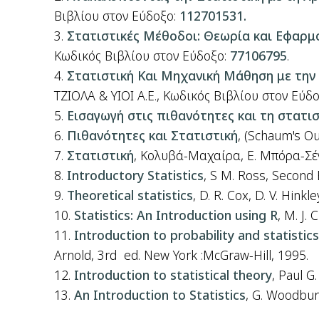
Βιβλίου
στον
Εύδοξο:
112701531.
Στατιστικές Μέθοδοι: Θεωρία και Εφαρμ
Κωδικός Βιβλίου στον Εύδοξο:
77106795
.
Στατιστική Και Μηχανική Μάθηση με την
ΤΖΙΟΛΑ & ΥΙΟΙ Α.Ε., Κωδικός Βιβλίου στον Εύδο
Εισαγωγή στις πιθανότητες και τη στατισ
Πιθανότητες και Στατιστική
, (Schaum's O
Στατιστική
, Κολυβά-Μαχαίρα, Ε. Μπόρα-Σέ
Introductory Statistics
, S M. Ross, Second 
Theoretical statistics
, D. R. Cox, D. V. Hin
Statistics: An Introduction using R
, M. J. 
Introduction to probability and statistic
Arnold, 3rd ed. New York :McGraw-Hill, 1995.
Introduction to statistical theory
, Paul G
An Introduction to Statistics
, G. Woodbur