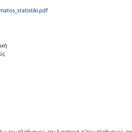
matos_statistiki.pdf
ική
ύς
ή μ του πληθυσμού, την διασπορά σ
2
του πληθυσμού, τη