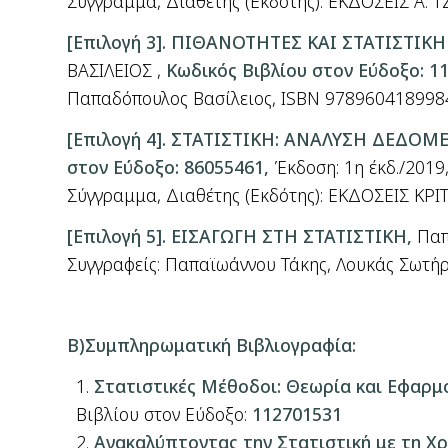
Σύγγραμμα
,
Διαθέτης
(
Εκδότης
):
ΕΚΔΟΣΕΙΣ Α
.
Τ
[Επιλογή 3].
ΠΙΘΑΝΟΤΗΤΕΣ ΚΑΙ ΣΤΑΤΙΣΤΙΚΗ 
ΒΑΣΙΛΕΙΟΣ ,
Κωδικός Βιβλίου στον Εύδοξο: 1
Παπαδόπουλος Βασίλειος, ISBN 9789604189984, 
[
Επιλογή
4].
ΣΤΑΤΙΣΤΙΚΗ
:
ΑΝΑΛΥΣΗ ΔΕΔΟΜΕ
στον Εύδοξο
: 86055461,
Έκδοση
: 1
η έκδ
./2019
Σύγγραμμα
,
Διαθέτης
(
Εκδότης
): ΕΚΔΟΣΕΙΣ ΚΡΙ
[Επιλογή 5].
ΕΙΣΑΓΩΓΗ ΣΤΗ ΣΤΑΤΙΣΤΙΚΗ,
Παπ
Συγγραφείς: Παπαϊωάννου Τάκης, Λουκάς Σωτήρ
Β)Συμπληρωματική Βιβλιογραφία:
Στατιστικές
Μέθοδοι: Θεωρία
και
Εφαρμ
Βιβλίου
στον
Εύδοξο:
112701531
Ανακαλύπτοντας
την
Στατιστική
με
τη
Χρ