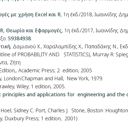
ογές με χρήση
Excel
και
R
, 1η έκδ./2018, Ιωαννίδης
Δημ
R
, Θεωρία και Εφαρμογές
, 1η έκδ./2017, Ιωαννίδης Δ
ξο:
59384938
.
τική
, Δαμιανού Χ., Χαραλαμπίδης
Χ.,
Παπαδάκης Ν., Εκδ
utline of PROBABILITY AND STATISTICS), Murray R. Spieg
ντα, Ζήτη
Edition,, Academic Press; 2 edition, 2005
kley, London:Chapman and Hall, New York, 1979.
Crawley, Wiley; 1 edition, 2005.
s: principles and applications for engineering and th
. Hoel, Sidney C. Port, Charles J. Stone, Boston :Houghton-
y, Duxbury Press; 1 edition, 2001)