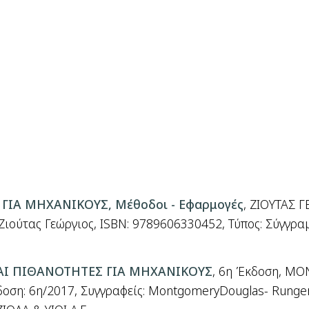
ΓΙΑ ΜΗΧΑΝΙΚΟΥΣ, Μέθοδοι - Εφαρμογές
, ΖΙΟΥΤΑΣ 
 Ζιούτας Γεώργιος, ISBN: 9789606330452, Τύπος: Σύγγρα
Ι ΠΙΘΑΝΟΤΗΤΕΣ ΓΙΑ ΜΗΧΑΝΙΚΟΥΣ
, 6
η Έκδοση
, MO
δοση
: 6
η
/2017,
Συγγραφείς
: MontgomeryDouglas- Runger