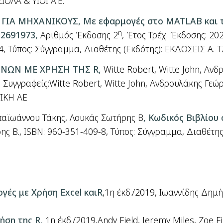
ΖΙΟΛΑ
&
ΥΙΟΙ Α
.
Ε
.
ΓΙΑ ΜΗΧΑΝΙΚΟΥΣ, Με εφαρμογές στο MATLAB και 
η
12691973,
Αριθμός Έκδοσης 2
, Έτος Τρέχ. Έκδοσης: 20
Τύπος: Σύγγραμμα, Διαθέτης (Εκδότης): ΕΚΔΟΣΕΙΣ Α. ΤΖ
ΝΩΝ ΜΕ ΧΡΗΣΗ ΤΗΣ
R,
Witte Robert, Witte John,
Ανδρ
,
Συγγραφείς
:Witte Robert, Witte John,
Ανδρουλάκης Γεώρ
ΤΙΚΗ ΑΕ
αϊωάννου Τάκης, Λουκάς Σωτήρης Β
, Κωδικός Βιβλίου
ης Β., ISBN: 960-351-409-8, Τύπος: Σύγγραμμα, Διαθέτ
ογές
με
Χρήση
Excel
και
R
,1η
έκδ./2019, Ιωαννίδης
Δημή
ήση
της
R
,
1η
έκδ./2019,
Andy Field
,
Jeremy Miles
,
Zoe Fi