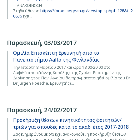
ΑΝΑΚΟΙΝΩΣΗ
Στηδιεύθυνση
https://forum.aegean.gr/viewtopic.phpf=128&t=2
0636
έχει…
Παρασκευή, 03/03/2017
Ομιλία Επισκέπτη Ερευνητή από το
Πανεπιστήμιο Aalto της Φινλανδίας
Την Τετάρτη 8 Μαρτίου 2017 και ώρα 18:00-20:00 στο
Αμφιθέατρο «Γιάννης Καράλης» της Σχολής Επιστημών της
Διοίκησης του Παν. Αιγαίου θα πραγματοποιηθεί ομιλία του Dr
Dr Jurgen Poesche, Ερευνητής (…
Παρασκευή, 24/02/2017
Προκήρυξη θέσεων κινητικότητας φοιτητών/
τριών για σπουδές κατά το ακαδ. έτος 2017-2018
Σας ενημερώνουμε ότι έχει ανακοινωθεί η προκήρυξη θέσεων
κινητικότητας φοιτητών/τριών για σπουδές κατά το ακαδ. έτος