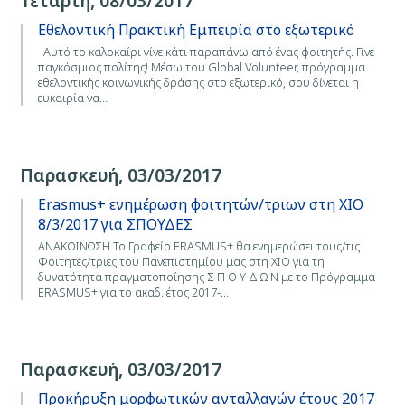
Τετάρτη, 08/03/2017
Εθελοντική Πρακτική Εμπειρία στο εξωτερικό
Αυτό το καλοκαίρι γίνε κάτι παραπάνω από ένας φοιτητής. Γίνε
παγκόσμιος πολίτης! Μέσω του Global Volunteer, πρόγραμμα
εθελοντικής κοινωνικής δράσης στο εξωτερικό, σου δίνεται η
ευκαιρία να…
Παρασκευή, 03/03/2017
Erasmus+ ενημέρωση φοιτητών/τριων στη ΧΙΟ
8/3/2017 για ΣΠΟΥΔΕΣ
ΑΝΑΚΟΙΝΩΣΗ Το Γραφείο ΕRASMUS+ θα ενημερώσει τους/τις
Φοιτητές/τριες του Πανεπιστημίου μας στη ΧΙΟ για τη
δυνατότητα πραγματοποίησης Σ Π Ο Υ Δ Ω Ν με το Πρόγραμμα
ERASMUS+ για το ακαδ. έτος 2017-…
Παρασκευή, 03/03/2017
Προκήρυξη μορφωτικών ανταλλαγών έτους 2017