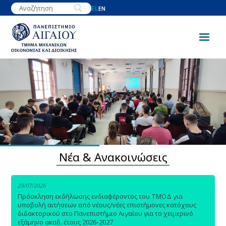
Παράκαμψη
EL
EN
προς
το
κυρίως
περιεχόμενο
Image
Νέα & Ανακοινώσεις
29/07/2026
Πρόσκληση εκδήλωσης ενδιαφέροντος του ΤΜΟΔ για
υποβολή αιτήσεων από νέους/νέες επιστήμονες κατόχους
διδακτορικού στο Πανεπιστήμιο Αιγαίου για το χειμερινό
εξάμηνο ακαδ. έτους 2026-2027