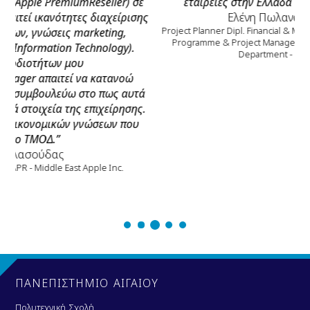
ler) σε
εταιρείες στην Ελλάδα ως project planner
.”
αχείρισης
Ελένη Πωλαναγνωστάκη
Project Planner Dipl. Financial & Management Engineer MSc in
ing,
Programme & Project Management Project Management
logy).
Department - METKA S.A
τανοώ
πως αυτά
είρησης.
ων που
Inc.
ΠΑΝΕΠΙΣΤΗΜΙΟ ΑΙΓΑΙΟΥ
Πολυτεχνική Σχολή