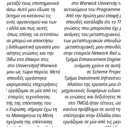
ημονικά
στο Warwick University της Μεγ. Βρετανίας στο
ωσε τη
αντικείμενο του Programme and Project Management
 τις
Από την πρώτη μου επαφή με τις μεταπτυχιακές μου
αι των
σπουδές κατάλαβα ότι το ΤΜΟΔ με είχε εφοδιάσει με
ές
γνώσεις που μπορούσα όχι μόνο να ανταπεξέλθω στι
ντοπίσω
ανάγκες του μεταπτυχιακού, αλλά κάλυπταν και μέρο
κτήσω
των μεταπτυχιακών σπουδών μου. Τελειώνοντας με τι
ασία μου
μεταπτυχιακές μου σπουδές, εργάστηκα στο Λονδίνο
ι την
στην εταιρεία Network Rail ως engineering planner στ
τις
Τμήμα Enhancement Engineering. Έπειτα από σχεδόν
Warwick
ενάμιση χρόνο σε αυτή τη θέση, προάχθηκα
ία. Μετά
σε Scheme Project Manager στο
κα
Τμήμα Investment Infrastructure της Network Rail. Στ
ιρήσεις
πλαίσιο της εργασία μου έπρεπε να συνεργαστώ με
από τις
μηχανικούς διαφόρων ειδικοτήτων. Εκεί διαπίστωσα ό
ίας.
οι γνώσεις και δεξιότητες που μου παρείχε η φοίτησ
 του
στο ΤΜΟΔ ήταν τέτοιες ώστε να μην αντιμετωπίζω
έχω τη
κανένα πρόβλημα σε αυτή τη συνεργασία. Στη συνέχε
 Μέση
επέστρεψα στην Ελλάδα όπου τα τελευταία τρία χρόνι
τασης
εργάζομαι σε μία από τις μεγαλύτερες κατασκευαστικ