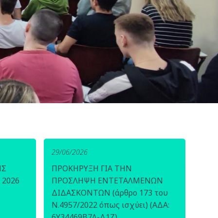
29/06/2026
ΗΣ
ΠΡΟΚΗΡΥΞΗ ΓΙΑ ΤΗΝ
 2026
ΠΡΟΣΛΗΨΗ ΕΝΤΕΤΑΛΜΕΝΩΝ
ΔΙΔΑΣΚΟΝΤΩΝ (άρθρο 173 του
Ν.4957/2022 όπως ισχύει) (ΑΔΑ:
6Υ34469Β7Λ-Δ1Ζ)