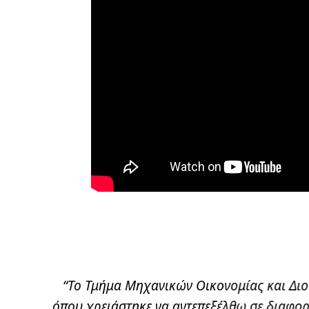
λούθησα
“Το Τμήμα Μηχανικών Οικονομίας και Δι
τε σε
όπου χρειάστηκε να αντεπεξέλθω σε διαφορ