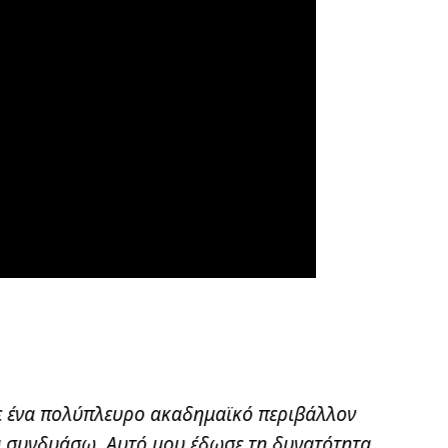
ε ένα πολύπλευρο ακαδημαϊκό περιβάλλον
τα συνδυάσω. Αυτό μου έδωσε τη δυνατότητα
μεταπ