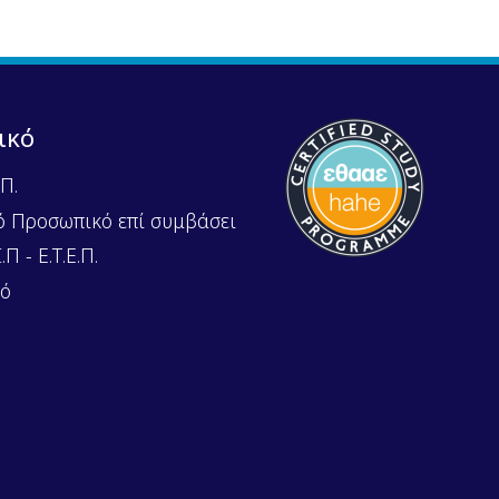
ικό
Π.
ό Προσωπικό επί συμβάσει
Π - Ε.Τ.Ε.Π.
κό