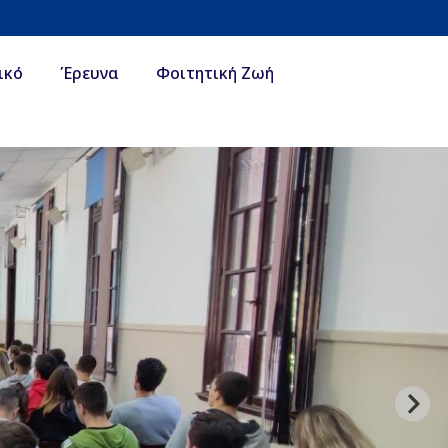
ικό
Έρευνα
Φοιτητική Ζωή