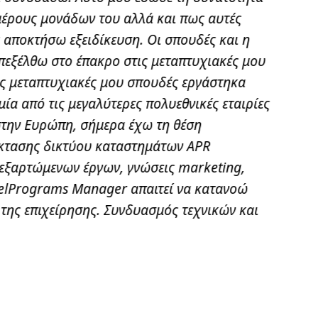
ιμέρους μονάδων του αλλά και πως αυτές
πρ
 αποκτήσω εξειδίκευση. Οι σπουδές και η
επεξέλθω στο έπακρο στις μεταπτυχιακές μου
ις μεταπτυχιακές μου σπουδές εργάστηκα
Τ
μία από τις μεγαλύτερες πολυεθνικές εταιρίες
Τμήμα I
 στην Ευρώπη, σήμερα έχω τη θέση
Εκεί δι
έκτασης δικτύου καταστημάτων APR
σ
οεξαρτώμενων έργων, γνώσεις marketing,
nelPrograms Manager απαιτεί να κατανοώ
της επιχείρησης. Συνδυασμός τεχνικών και