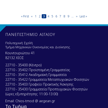
Pagination
First
« First
Previous
‹‹
Page
1
Page
2
Current
3
Page
4
Page
5
Page
6
Page
7
Page
8
Page
9
…
Next
››
Last
Last »
page
page
page
page
page
ΠΑΝΕΠΙΣΤΗΜΙΟ ΑΙΓΑΙΟΥ
Πολυτεχνική Σχολή
Τμήμα Μηχανικών Οικονομίας και Διοίκησης
Κουντουριώτου 41
82132 ΧΙΟΣ
22710 - 35400 (Κέντρο)
22710 - 35402 Προϊσταμένη Γραμματείας
22710 - 35412 Ακαδημαϊκή Γραμματεία
22710 - 35422 Γραμματεία Μεταπτυχιακών Φοιτητών
22710 - 35403 Γραφείο Πρακτικής Άσκησης
22710 - 35430 Γραμματεία Προπτυχιακών Φοιτητών
(ώρες εξυπηρέτησης: 11:00-13:00)
Email: Chios-tmod @ aegean.gr
Το Τμήμα