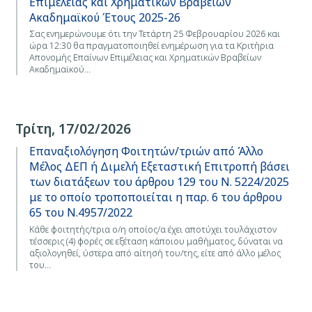
Επιμέλειας και Χρηματικών Βραβείων
Ακαδημαϊκού Έτους 2025-26
Σας ενημερώνουμε ότι την Τετάρτη 25 Φεβρουαρίου 2026 και
ώρα 12:30 θα πραγματοποιηθεί ενημέρωση για τα Κριτήρια
Απονομής Επαίνων Επιμέλειας και Χρηματικών Βραβείων
Ακαδημαϊκού…
Τρίτη, 17/02/2026
Επαναξιολόγηση Φοιτητών/τριών από Άλλο
Μέλος ΔΕΠ ή Διμελή Εξεταστική Επιτροπή βάσει
των διατάξεων του άρθρου 129 του Ν. 5224/2025
με το οποίο τροποποιείται η παρ. 6 του άρθρου
65 του Ν.4957/2022
Κάθε φοιτητής/τρια ο/η οποίος/α έχει αποτύχει τουλάχιστον
τέσσερις (4) φορές σε εξέταση κάποιου μαθήματος, δύναται να
αξιολογηθεί, ύστερα από αίτησή του/της, είτε από άλλο μέλος
του…