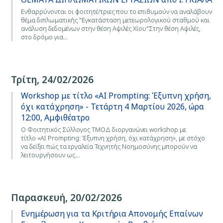
Ενθαρρύνονται οι φοιτητέ/τριες που το επιθυμούν να αναλάβουν
θέμα διπλωματικής "Εγκατάσταση μετεωρολογικού σταθμού και
ανάλυση δεδομένων στην θέση Αψιλές Χίου"Στην θέση Αψιλές,
στο δρόμο για…
Τρίτη, 24/02/2026
Workshop με τίτλο «AI Prompting: Έξυπνη χρήση,
όχι κατάχρηση» - Τετάρτη 4 Μαρτίου 2026, ώρα
12:00, Αμφιθέατρο
Ο Φοιτητικός Σύλλογος ΤΜΟΔ διοργανώνει workshop με
τίτλο «AI Prompting: Έξυπνη χρήση, όχι κατάχρηση», με στόχο
να δείξει πώς τα εργαλεία Τεχνητής Νοημοσύνης μπορούν να
λειτουργήσουν ως…
Παρασκευή, 20/02/2026
Eνημέρωση για τα Κριτήρια Απονομής Επαίνων