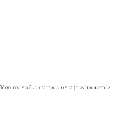
βάσει του Αριθμού Μητρώου (Α.Μ.) των πρωτοετών