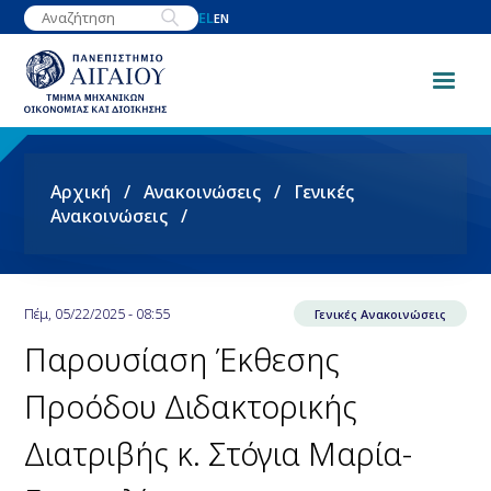
Παράκαμψη
EL
EN
προς
το
κυρίως
περιεχόμενο
Breadcrumb
Αρχική
Ανακοινώσεις
Γενικές
Ανακοινώσεις
Πέμ, 05/22/2025 - 08:55
Γενικές Ανακοινώσεις
Παρουσίαση Έκθεσης
Προόδου Διδακτορικής
Διατριβής κ. Στόγια Μαρία-