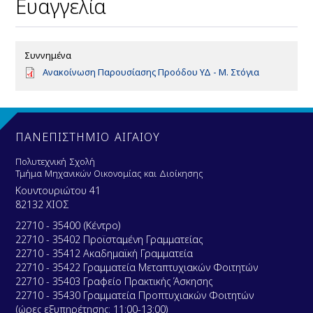
Ευαγγελία
Συννημένα
D
Ανακοίνωση Παρουσίασης Προόδου ΥΔ - Μ. Στόγια
o
c
u
m
e
ΠΑΝΕΠΙΣΤΗΜΙΟ ΑΙΓΑΙΟΥ
n
t
Πολυτεχνική Σχολή
Τμήμα Μηχανικών Οικονομίας και Διοίκησης
Κουντουριώτου 41
82132 ΧΙΟΣ
22710 - 35400 (Κέντρο)
22710 - 35402 Προϊσταμένη Γραμματείας
22710 - 35412 Ακαδημαϊκή Γραμματεία
22710 - 35422 Γραμματεία Μεταπτυχιακών Φοιτητών
22710 - 35403 Γραφείο Πρακτικής Άσκησης
22710 - 35430 Γραμματεία Προπτυχιακών Φοιτητών
(ώρες εξυπηρέτησης: 11:00-13:00)