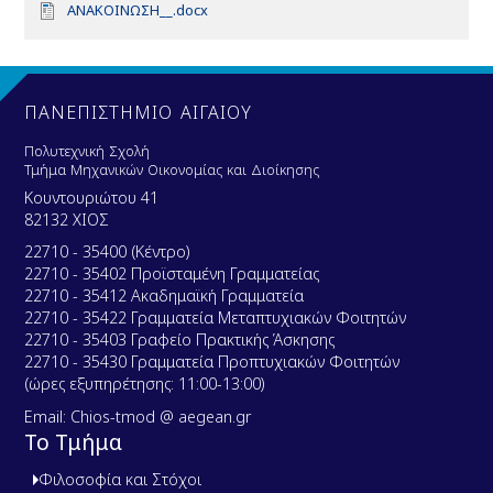
D
ΑΝΑΚΟΙΝΩΣΗ__.docx
o
c
u
m
e
ΠΑΝΕΠΙΣΤΗΜΙΟ ΑΙΓΑΙΟΥ
n
t
Πολυτεχνική Σχολή
Τμήμα Μηχανικών Οικονομίας και Διοίκησης
Κουντουριώτου 41
82132 ΧΙΟΣ
22710 - 35400 (Κέντρο)
22710 - 35402 Προϊσταμένη Γραμματείας
22710 - 35412 Ακαδημαϊκή Γραμματεία
22710 - 35422 Γραμματεία Μεταπτυχιακών Φοιτητών
22710 - 35403 Γραφείο Πρακτικής Άσκησης
22710 - 35430 Γραμματεία Προπτυχιακών Φοιτητών
(ώρες εξυπηρέτησης: 11:00-13:00)
Email: Chios-tmod @ aegean.gr
Το Τμήμα
Φιλοσοφία και Στόχοι