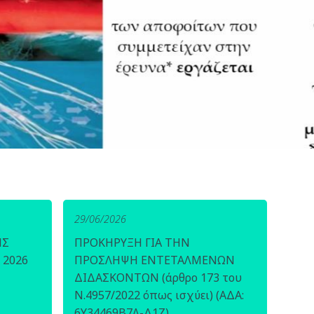
29/06/2026
ΗΣ
ΠΡΟΚΗΡΥΞΗ ΓΙΑ ΤΗΝ
 2026
ΠΡΟΣΛΗΨΗ ΕΝΤΕΤΑΛΜΕΝΩΝ
ΔΙΔΑΣΚΟΝΤΩΝ (άρθρο 173 του
Ν.4957/2022 όπως ισχύει) (ΑΔΑ:
6Υ34469Β7Λ-Δ1Ζ)