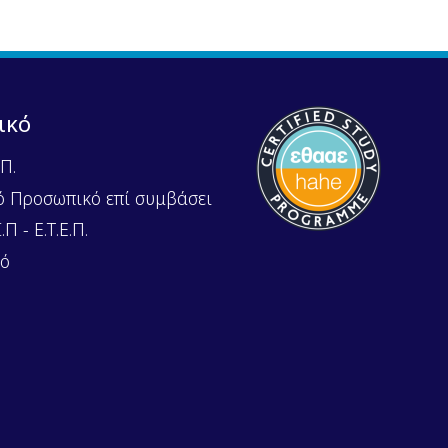
ικό
Π.
ό Προσωπικό επί συμβάσει
Π - Ε.Τ.Ε.Π.
κό