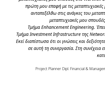
μόνο να
Μετά την επιτυχή ολοκλήρωση του
ε τις
επενδύσεων για την αντιμετώπιση τ
οργανισμό Transport and Environment
er στο
ατμοσφαιρικής ρύπανσης και εκπομπών 
ειδικοτήτων.
μου καλούμαι πολύ συχνά να αντεπεξ
ένα πρόβλημα
ιδιαίτερα σε στην κατανόηση των τεχν
ύτερες
μου σταδιοδρομίας, ο συνδυασμός γνώ
σημαντικό ανταγωνιστικό πλεονέκτημα ό
μου με επαγγελματίες και εργοδότες. 
S.A
και συχνής επικοινωνίας με το δι
επαγγελματικών φιλοδοξιών μου, 
σημαν