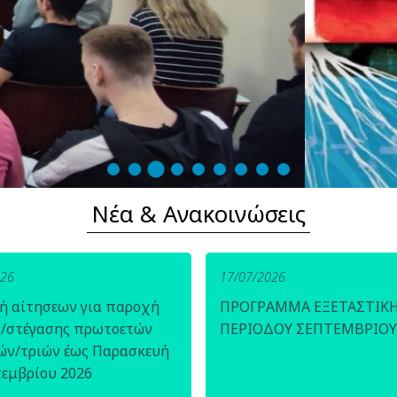
Νέα & Ανακοινώσεις
026
17/07/2026
ή αίτησεων για παροχή
ΠΡΟΓΡΑΜΜΑ ΕΞΕΤΑΣΤΙΚ
ς/στέγασης πρωτοετών
ΠΕΡΙΟΔΟΥ ΣΕΠΤΕΜΒΡΙΟΥ
ών/τριών έως Παρασκευή
τεμβρίου 2026