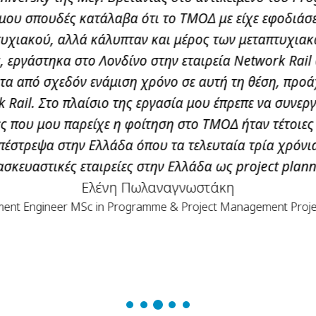
 προγράμματος αυτού, εργάστηκα στην Ευρωπαϊκή Τ
ης κλιματικής αλλαγής. Από τον Οκτώβριο του 2012 
 στις Βρυξέλλες, αρχικά ως stagiaire(ασκούμενος) κ
διοξειδίου του άνθρακα από μέσα μεταφοράς, σε επί
έλθω σε πολύπλευρα προβλήματα, στα οποία οι δεξι
ικών ζητημάτων. Γενικότερα και καθ' όλη τη διάρκεια
σεων από τα τρία πεδία (των επιστημών μηχανικού, 
σο αφορά στην επαγγελματική μου αποκατάσταση, γε
Επίσης, ο σχετικά μικρός αριθμός φοιτητών στο τμήμα
δακτικό προσωπικό όταν χρειαζόταν. Τελικά ΤΜΟΔ σ
μου παρείχε τα τυπικά προσόντα να συνεχίσω τις σπο
τικότερο, να διατηρώ ευελιξία στις επαγγελματικές 
Χριστόφορος Σπηλιωτόπουλος
Join Research Centre, European Commission, Seville