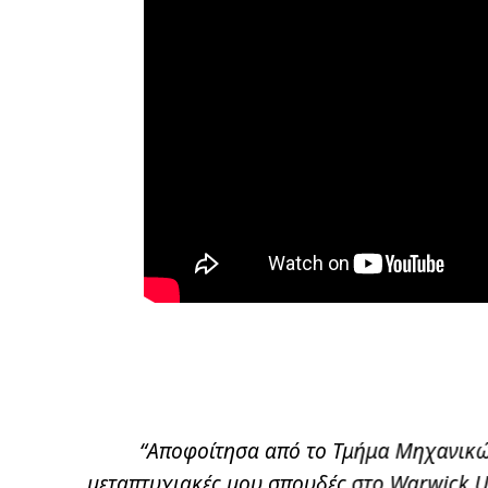
α τις
“Μετά την αποφοίτησή μου από το
t. Από την
πρόγραμμα Environmental and Develo