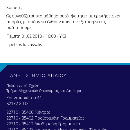
Χαίρετε,
Ως συνηθίζεται στο μάθημα αυτό, φοιτητές με ερωτήσεις και
απορίες μπορόυν να έλθουν πριν την εξέταση να τις
συζητήσουμε:
Πέμπτη 01.02.2018 - 16:00 - ΥΚ3
--petros kavassalis
ΠΑΝΕΠΙΣΤΗΜΙΟ ΑΙΓΑΙΟΥ
Πολυτεχνική Σχολή
Τμήμα Μηχανικών Οικονομίας και Διοίκησης
Κουντουριώτου 41
82132 ΧΙΟΣ
22710 - 35400 (Κέντρο)
22710 - 35402 Προϊσταμένη Γραμματείας
22710 - 35412 Ακαδημαϊκή Γραμματεία
22710 - 35422 Γραμματεία Μεταπτυχιακών Φοιτητών