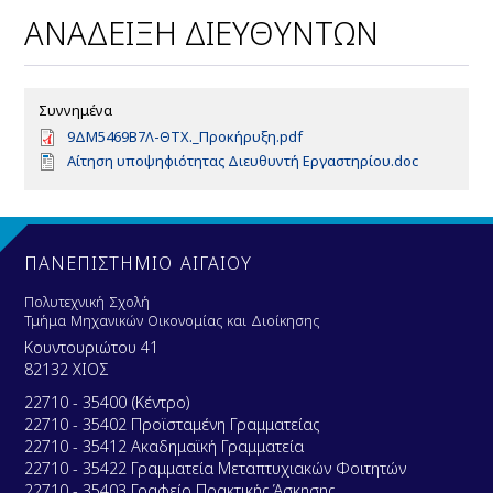
ΑΝΑΔΕΙΞΗ ΔΙΕΥΘΥΝΤΩΝ
Συννημένα
D
9ΔΜ5469Β7Λ-ΘΤΧ._Προκήρυξη.pdf
o
D
Αίτηση υποψηφιότητας Διευθυντή Εργαστηρίου.doc
c
o
u
c
m
u
e
m
n
e
ΠΑΝΕΠΙΣΤΗΜΙΟ ΑΙΓΑΙΟΥ
t
n
t
Πολυτεχνική Σχολή
Τμήμα Μηχανικών Οικονομίας και Διοίκησης
Κουντουριώτου 41
82132 ΧΙΟΣ
22710 - 35400 (Κέντρο)
22710 - 35402 Προϊσταμένη Γραμματείας
22710 - 35412 Ακαδημαϊκή Γραμματεία
22710 - 35422 Γραμματεία Μεταπτυχιακών Φοιτητών
22710 - 35403 Γραφείο Πρακτικής Άσκησης