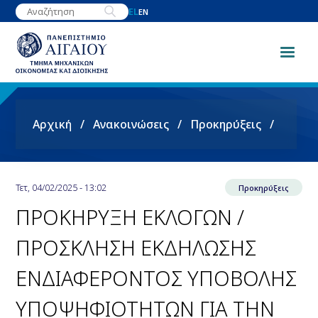
Παράκαμψη
EL
EN
προς
το
κυρίως
περιεχόμενο
Breadcrumb
Αρχική
Ανακοινώσεις
Προκηρύξεις
Τετ, 04/02/2025 - 13:02
Προκηρύξεις
ΠΡΟΚΗΡΥΞΗ ΕΚΛΟΓΩΝ /
ΠΡΟΣΚΛΗΣΗ ΕΚΔΗΛΩΣΗΣ
ΕΝΔΙΑΦΕΡΟΝΤΟΣ ΥΠΟΒΟΛΗΣ
ΥΠΟΨΗΦΙΟΤΗΤΩΝ ΓΙΑ ΤΗΝ