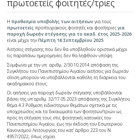
πρωτοετείς φοιτητές/τριες
Η
προθεσμία υποβολής των αιτήσεων
για τους
πρωτοετείς
προπτυχιακούς φοιτητές και φοιτήτριες
για
παροχή δωρεάν στέγασης για το ακαδ. έτος 2025-2026
είναι μέχρι την
Πέμπτη 18 Σεπτεμβρίου 2025
Αιτήσεις στέγασης που δεν θα υποβληθούν οριστικά μέχρι
τις παραπάνω ημερομηνίες δεν θα ληφθούν υπόψη.
Σύμφωνα με την υπ. αριθμ. 2/30.10.2014 απόφαση της
Συγκλήτου του Πανεπιστημίου Αιγαίου αιτήσεις για δωρεάν
σίτιση μπορούν να υποβάλλονται καθόλη τη διάρκεια του
ακαδημαϊκού έτους.
Οι αiτήσεις για παροχή δωρεάν στέγασης υποβάλλονται
βάσει της υπ΄αριθμ. 32/17.05.2023 απόφασης της Συγκλήτου
θέμα 4.3 Ρύθμιση ειδικότερων θεμάτων σχετικά με τις
υποχρεώσεις και τα δικαιώματα των φοιτητών/τριών ως
προς τη στέγαση τους στις φοιτητικές κατοικίες του
Πανεπιστημίου Αιγαίου, έως την έκδοση του Εσωτερικού
Κανονισμού Λειτουργίας του κατ’ άρθρο 223 του Ν.
4957/2022, όπως ισχύει