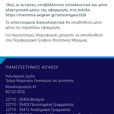
Όλες οι αιτήσεις υποβάλλονται αποκλειστικά και μόνο
ηλεκτρονικά μέσω της εφαρμογής στη σελίδα:
https://merimna.aegean.gr/sitisistegasi2526
Τα
απαιτούμενα δικαιολογητικά
θα υποβληθούν μόνο
μέσω της παραπάνω εφαρμογής
.
Για περισσότερες πληροφορίες μπορείτε να απευθυνθείτε
στα Περιφερειακά Γραφεία Φοιτητικής Μέριμνας
ΠΑΝΕΠΙΣΤΗΜΙΟ ΑΙΓΑΙΟΥ
Πολυτεχνική Σχολή
Τμήμα Μηχανικών Οικονομίας και Διοίκησης
Κουντουριώτου 41
82132 ΧΙΟΣ
22710 - 35400 (Κέντρο)
22710 - 35402 Προϊσταμένη Γραμματείας
22710 - 35412 Ακαδημαϊκή Γραμματεία