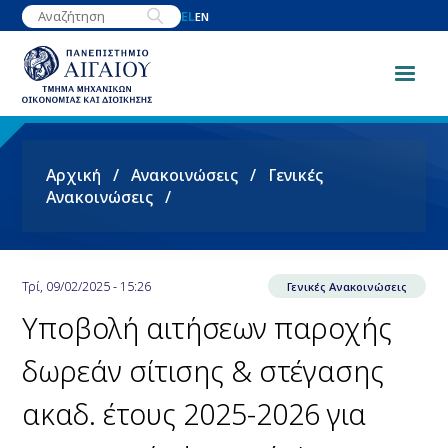
Παράκαμψη
EL
EN
προς
το
κυρίως
περιεχόμενο
Breadcrumb
Αρχική
Ανακοινώσεις
Γενικές
Ανακοινώσεις
Τρί, 09/02/2025 - 15:26
Γενικές Ανακοινώσεις
Υποβολή αιτήσεων παροχής
δωρεάν σίτισης & στέγασης
ακαδ. έτους 2025-2026 για