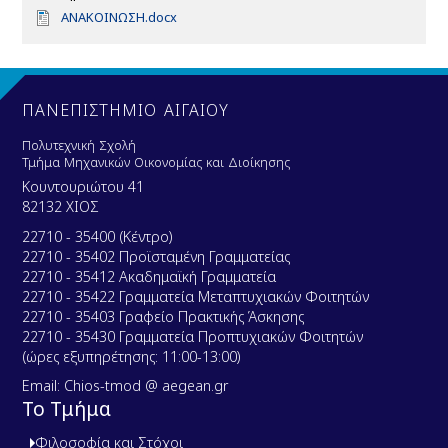
D
ΑΝΑΚΟΙΝΩΣΗ.docx
o
c
u
m
e
ΠΑΝΕΠΙΣΤΗΜΙΟ ΑΙΓΑΙΟΥ
n
t
Πολυτεχνική Σχολή
Τμήμα Μηχανικών Οικονομίας και Διοίκησης
Κουντουριώτου 41
82132 ΧΙΟΣ
22710 - 35400 (Κέντρο)
22710 - 35402 Προϊσταμένη Γραμματείας
22710 - 35412 Ακαδημαϊκή Γραμματεία
22710 - 35422 Γραμματεία Μεταπτυχιακών Φοιτητών
22710 - 35403 Γραφείο Πρακτικής Άσκησης
22710 - 35430 Γραμματεία Προπτυχιακών Φοιτητών
(ώρες εξυπηρέτησης: 11:00-13:00)
Email: Chios-tmod @ aegean.gr
Το Τμήμα
Φιλοσοφία και Στόχοι