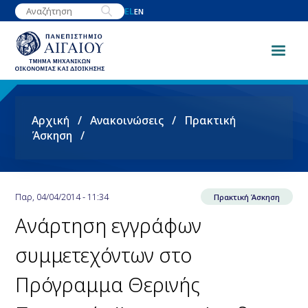
Παράκαμψη
EL
EN
προς
το
κυρίως
περιεχόμενο
Breadcrumb
Αρχική
Ανακοινώσεις
Πρακτική
Άσκηση
Παρ, 04/04/2014 - 11:34
Πρακτική Άσκηση
Ανάρτηση εγγράφων
συμμετεχόντων στο
Πρόγραμμα Θερινής