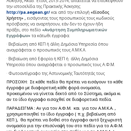
Άσκησης Ακαδ. Έτους 2013-2014, απαιτείται να επισκεφθούν
την ιστοσελίδα της Πρακτικής Άσκησης:
http://pa.aegean.gr/
και από την επιλογή
«Είσοδος
Χρήστη» ,
εισάγοντας
τους προσωπικούς τους
κωδικούς
πρόσβασης
να αναρτήσουν, εάν δεν το έχουν ήδη
πράξει, στο πεδίο
«Ανάρτηση Συμπληρωματικών
Εγγράφων»
τα κάτωθι έγγραφα:
·
Βεβαίωση από ΚΕΠ ή άλλη Δημόσια Υπηρεσία όπου
αναγράφεται ο προσωπικός τους Α.Μ.Κ.Α.
·
Βεβαίωση από Εφορία ή ΚΕΠ ή άλλη Δημόσια
Υπηρεσία όπου αναγράφεται ο προσωπικός τους Α.Φ.Μ.
·
Φωτοαντίγραφο της Αστυνομικής Ταυτότητάς τους
ΠΡΟΣΟΧΗ: Σε κάθε πεδίο θα πρέπει να εισάγουν το κάθε
έγγραφο με διαφορετική κάθε φορά ονομασία,
προκειμένου να γίνεται δεκτό από το Σύστημα, ακόμα κι
αν το ίδιο έγγραφο εισαχθεί σε διαφορετικά πεδία.
ΠΑΡΑΔΕΙΓΜΑ : Αν για τον Α.Φ.Μ. και για τον Α.Μ.Κ.Α. ,
χρησιμοποιηθεί το ίδιο έγγραφο ( π.χ. βεβαίωση από
ΚΕΠ ), θα πρέπει να δοθεί στο έγγραφο αυτό ξεχωριστή
ονομασία για την επισύναψή του στο πεδίο για το Α.Φ.Μ.