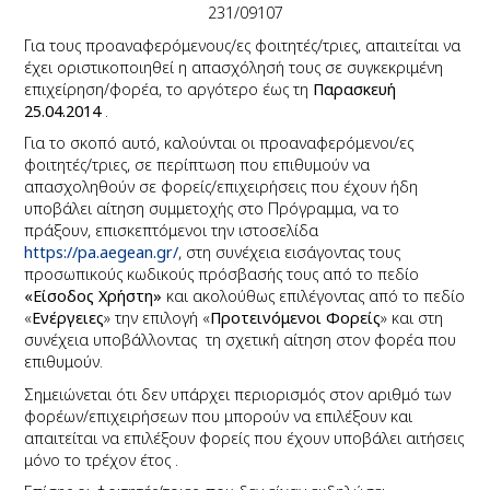
231/09107
Για τους προαναφερόμενους/ες φοιτητές/τριες, απαιτείται να
έχει οριστικοποιηθεί η απασχόλησή τους σε συγκεκριμένη
επιχείρηση/φορέα, το αργότερο έως τη
Παρασκευή
25.04.2014
.
Για το σκοπό αυτό, καλούνται οι προαναφερόμενοι/ες
φοιτητές/τριες, σε περίπτωση που επιθυμούν να
απασχοληθούν σε φορείς/επιχειρήσεις που έχουν ήδη
υποβάλει αίτηση συμμετοχής στο Πρόγραμμα, να το
πράξουν, επισκεπτόμενοι την ιστοσελίδα
https://pa.
a
egean.gr/
,
στη συνέχεια εισάγοντας τους
προσωπικούς κωδικούς πρόσβασής τους από το πεδίο
«Είσοδος Χρήστη»
και
ακολούθως επιλέγοντας από το πεδίο
«
Ενέργειες
» την επιλογή «
Προτεινόμενοι Φορείς
» και στη
συνέχεια υποβάλλοντας τη σχετική αίτηση στον φορέα που
επιθυμούν.
Σημειώνεται ότι δεν υπάρχει περιορισμός στον αριθμό των
φορέων/επιχειρήσεων που μπορούν να επιλέξουν και
απαιτείται να επιλέξουν φορείς που έχουν υποβάλει αιτήσεις
μόνο το τρέχον έτος
.