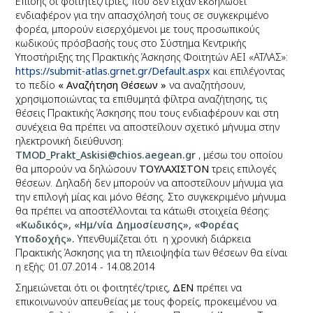
Επίσης οι
φοιτητές/τριες, που δεν είχαν εκδηλώσει
ενδιαφέρον για την απασχόλησή τους σε συγκεκριμένο
φορέα, μπορούν εισερχόμενοι με τους
προσωπικούς
κωδικούς πρόσβασής τους
στο Σύστημα Κεντρικής
Υποστήριξης της Πρακτικής Άσκησης Φοιτητών ΑΕΙ «ΑΤΛΑΣ»:
https://submit-atlas.grnet.gr/Default.aspx
και επιλέγοντας
το πεδίο
« Αναζήτηση Θέσεων »
να αναζητήσουν,
χρησιμοποιώντας τα επιθυμητά φίλτρα αναζήτησης, τις
θέσεις Πρακτικής Άσκησης που τους ενδιαφέρουν και στη
συνέχεια θα πρέπει να αποστείλουν
σχετικό μήνυμα στην
ηλεκτρονική διεύθυνση:
TMOD
_
Prakt
_
Askisi
@
chios
.
aegean
.
gr
, μέσω του οποίου
θα μπορούν να δηλώσουν
ΤΟΥΛΑΧΙΣΤΟΝ
τρεις επιλογές
θέσεων.
Δηλαδή δεν μπορούν να αποστείλουν μήνυμα για
την επιλογή μίας και μόνο θέσης.
Στο
συγκεκριμένο μήνυμα
θα πρέπει να αποστέλλονται τα κάτωθι στοιχεία θέσης:
«Κωδικός», «Ημ/νία Δημοσίευσης», «Φορέας
Υποδοχής».
Υπενθυμίζεται ότι η χρονική διάρκεια
Πρακτικής Άσκησης για τη πλειοψηφία των θέσεων θα είναι
η εξής: 01.07.2014 - 14.08.2014
Σημειώνεται ότι οι φοιτητές/τριες,
ΔΕΝ
πρέπει να
επικοινωνούν απευθείας με τους φορείς, προκειμένου να