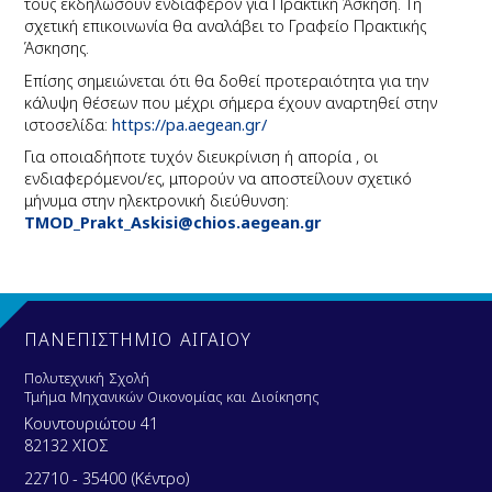
τους εκδηλώσουν ενδιαφέρον για Πρακτική Άσκηση. Τη
σχετική επικοινωνία θα αναλάβει το Γραφείο Πρακτικής
Άσκησης.
Επίσης σημειώνεται ότι θα δοθεί προτεραιότητα για την
κάλυψη θέσεων που μέχρι σήμερα έχουν αναρτηθεί στην
ιστοσελίδα:
https://pa.
a
egean.gr/
Για οποιαδήποτε τυχόν διευκρίνιση ή απορία , οι
ενδιαφερόμενοι/ες, μπορούν να αποστείλουν
σχετικό
μήνυμα στην ηλεκτρονική διεύθυνση:
TMOD
_
Prakt
_
Askisi
@
chios
.
aegean
.
gr
ΠΑΝΕΠΙΣΤΗΜΙΟ ΑΙΓΑΙΟΥ
Πολυτεχνική Σχολή
Τμήμα Μηχανικών Οικονομίας και Διοίκησης
Κουντουριώτου 41
82132 ΧΙΟΣ
22710 - 35400 (Κέντρο)