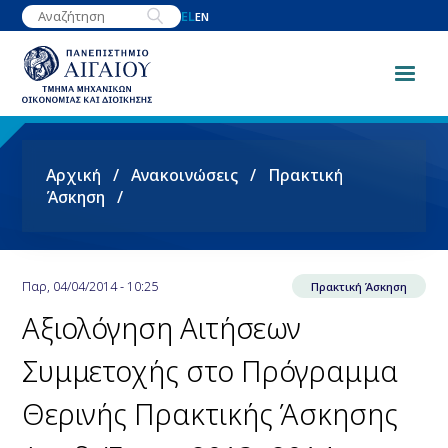
Παράκαμψη
EL
EN
προς
το
κυρίως
περιεχόμενο
Breadcrumb
Αρχική
Ανακοινώσεις
Πρακτική
Άσκηση
Παρ, 04/04/2014 - 10:25
Πρακτική Άσκηση
Αξιολόγηση Αιτήσεων
Συμμετοχής στο Πρόγραμμα
Θερινής Πρακτικής Άσκησης