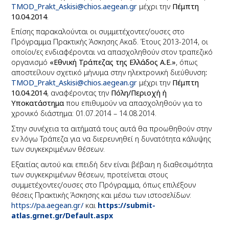
TMOD
_
Prakt
_
Askisi
@
chios
.
aegean
.
gr
μέχρι την
Πέμπτη
10.04.2014
.
Επίσης παρακαλούνται οι συμμετέχοντες/ουσες στο
Πρόγραμμα Πρακτικής Άσκησης Ακαδ. Έτους 2013-2014, οι
οποίοι/ες
ενδιαφέρονται να απασχοληθούν στον τραπεζικό
οργανισμό
«Εθνική Τράπεζας της Ελλάδος Α.Ε.»
, όπως
αποστείλουν σχετικό μήνυμα στην ηλεκτρονική διεύθυνση
:
TMOD
_
Prakt
_
Askisi
@
chios
.
aegean
.
gr
μέχρι την
Πέμπτη
10.04.2014
, αναφέροντας την
Πόλη/Περιοχή ή
Υποκατάστημα
που επιθυμούν να απασχοληθούν για το
χρονικό διάστημα: 01.07.2014 – 14.08.2014.
Στην συνέχεια τα αιτήματά τους αυτά θα προωθηθούν στην
εν λόγω Τράπεζα για να διερευνηθεί η δυνατότητα κάλυψης
των συγκεκριμένων θέσεων.
Εξαιτίας αυτού και επειδή δεν είναι βέβαιη η διαθεσιμότητα
των συγκεκριμένων θέσεων, προτείνεται στους
συμμετέχοντες/ουσες στο Πρόγραμμα, όπως επιλέξουν
θέσεις Πρακτικής Άσκησης και μέσω των ιστοσελίδων:
https://pa.
a
egean.gr/
και
https://submit-
atlas.grnet.gr/Default.aspx