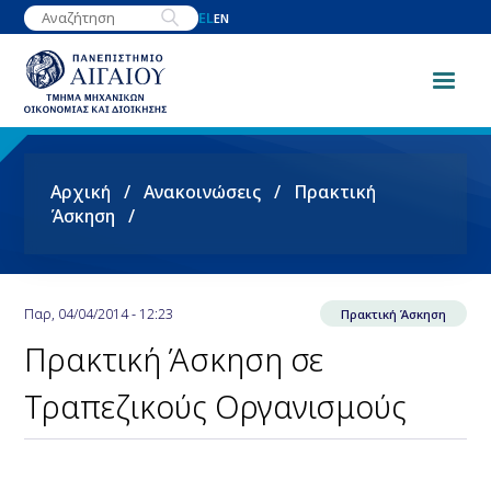
Παράκαμψη
EL
EN
προς
το
κυρίως
περιεχόμενο
Breadcrumb
Αρχική
Ανακοινώσεις
Πρακτική
Άσκηση
Παρ, 04/04/2014 - 12:23
Πρακτική Άσκηση
Πρακτική Άσκηση σε
Τραπεζικούς Οργανισμούς