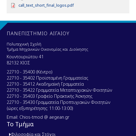
D
call_text_short_final_logos.pdf
o
c
u
m
e
ΠΑΝΕΠΙΣΤΗΜΙΟ ΑΙΓΑΙΟΥ
n
t
Πολυτεχνική Σχολή
Τμήμα Μηχανικών Οικονομίας και Διοίκησης
Κουντουριώτου 41
82132 ΧΙΟΣ
22710 - 35400 (Κέντρο)
22710 - 35402 Προϊσταμένη Γραμματείας
22710 - 35412 Ακαδημαϊκή Γραμματεία
22710 - 35422 Γραμματεία Μεταπτυχιακών Φοιτητών
22710 - 35403 Γραφείο Πρακτικής Άσκησης
22710 - 35430 Γραμματεία Προπτυχιακών Φοιτητών
(ώρες εξυπηρέτησης: 11:00-13:00)
Email: Chios-tmod @ aegean.gr
Το Τμήμα
Φιλοσοφία και Στόχοι