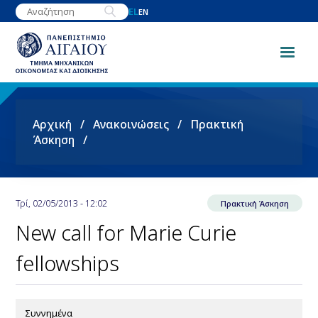
Παράκαμψη
EL
EN
προς
το
κυρίως
περιεχόμενο
Breadcrumb
Αρχική
Ανακοινώσεις
Πρακτική
Άσκηση
Τρί, 02/05/2013 - 12:02
Πρακτική Άσκηση
New call for Marie Curie
fellowships
Συννημένα