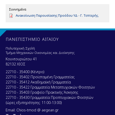
Συννημένα
D
Ανακοίνωση Παρουσίασης Προόδου ΥΔ - Γ. Τεπτερής.
o
c
u
m
e
ΠΑΝΕΠΙΣΤΗΜΙΟ ΑΙΓΑΙΟΥ
n
t
Πολυτεχνική Σχολή
Τμήμα Μηχανικών Οικονομίας και Διοίκησης
Κουντουριώτου 41
82132 ΧΙΟΣ
22710 - 35400 (Κέντρο)
22710 - 35402 Προϊσταμένη Γραμματείας
22710 - 35412 Ακαδημαϊκή Γραμματεία
22710 - 35422 Γραμματεία Μεταπτυχιακών Φοιτητών
22710 - 35403 Γραφείο Πρακτικής Άσκησης
22710 - 35430 Γραμματεία Προπτυχιακών Φοιτητών
(ώρες εξυπηρέτησης: 11:00-13:00)
Email: Chios-tmod @ aegean.gr