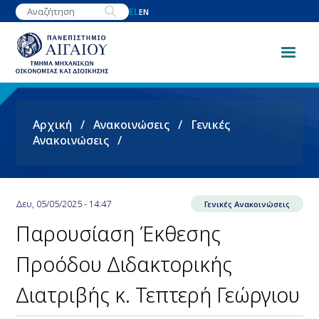
Παράκαμψη
EL
EN
προς
το
κυρίως
περιεχόμενο
Breadcrumb
Αρχική
Ανακοινώσεις
Γενικές
Ανακοινώσεις
Δευ, 05/05/2025 - 14:47
Γενικές Ανακοινώσεις
Παρουσίαση Έκθεσης
Προόδου Διδακτορικής
Διατριβής κ. Τεπτερή Γεώργιου