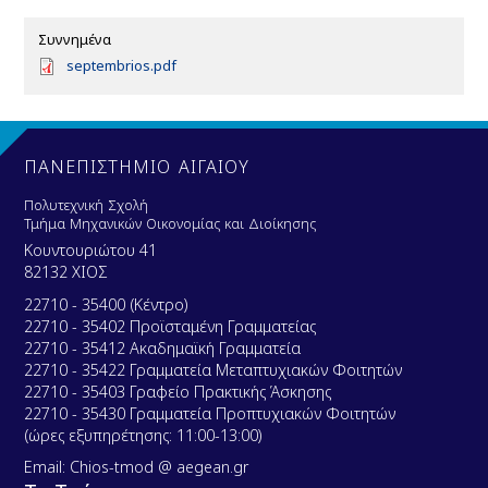
Συννημένα
D
septembrios.pdf
o
c
u
m
e
ΠΑΝΕΠΙΣΤΗΜΙΟ ΑΙΓΑΙΟΥ
n
t
Πολυτεχνική Σχολή
Τμήμα Μηχανικών Οικονομίας και Διοίκησης
Κουντουριώτου 41
82132 ΧΙΟΣ
22710 - 35400 (Κέντρο)
22710 - 35402 Προϊσταμένη Γραμματείας
22710 - 35412 Ακαδημαϊκή Γραμματεία
22710 - 35422 Γραμματεία Μεταπτυχιακών Φοιτητών
22710 - 35403 Γραφείο Πρακτικής Άσκησης
22710 - 35430 Γραμματεία Προπτυχιακών Φοιτητών
(ώρες εξυπηρέτησης: 11:00-13:00)
Email: Chios-tmod @ aegean.gr