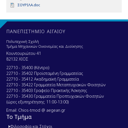
D
ΣΟΥΡΙΛΑ.doc
o
c
u
m
e
ΠΑΝΕΠΙΣΤΗΜΙΟ ΑΙΓΑΙΟΥ
n
t
Πολυτεχνική Σχολή
Τμήμα Μηχανικών Οικονομίας και Διοίκησης
Κουντουριώτου 41
82132 ΧΙΟΣ
22710 - 35400 (Κέντρο)
22710 - 35402 Προϊσταμένη Γραμματείας
22710 - 35412 Ακαδημαϊκή Γραμματεία
22710 - 35422 Γραμματεία Μεταπτυχιακών Φοιτητών
22710 - 35403 Γραφείο Πρακτικής Άσκησης
22710 - 35430 Γραμματεία Προπτυχιακών Φοιτητών
(ώρες εξυπηρέτησης: 11:00-13:00)
Email: Chios-tmod @ aegean.gr
Το Τμήμα
Φιλοσοφία και Στόχοι