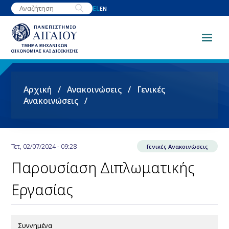
Παράκαμψη
EL
EN
προς
το
κυρίως
περιεχόμενο
Breadcrumb
Αρχική
Ανακοινώσεις
Γενικές
Ανακοινώσεις
Τετ, 02/07/2024 - 09:28
Γενικές Ανακοινώσεις
Παρουσίαση Διπλωματικής
Εργασίας
Συννημένα