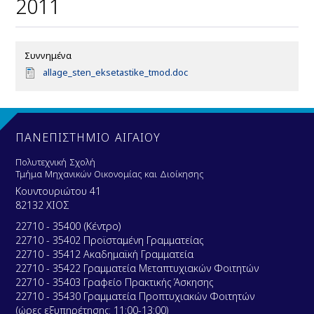
2011
Συννημένα
D
allage_sten_eksetastike_tmod.doc
o
c
u
m
e
ΠΑΝΕΠΙΣΤΗΜΙΟ ΑΙΓΑΙΟΥ
n
t
Πολυτεχνική Σχολή
Τμήμα Μηχανικών Οικονομίας και Διοίκησης
Κουντουριώτου 41
82132 ΧΙΟΣ
22710 - 35400 (Κέντρο)
22710 - 35402 Προϊσταμένη Γραμματείας
22710 - 35412 Ακαδημαϊκή Γραμματεία
22710 - 35422 Γραμματεία Μεταπτυχιακών Φοιτητών
22710 - 35403 Γραφείο Πρακτικής Άσκησης
22710 - 35430 Γραμματεία Προπτυχιακών Φοιτητών
(ώρες εξυπηρέτησης: 11:00-13:00)