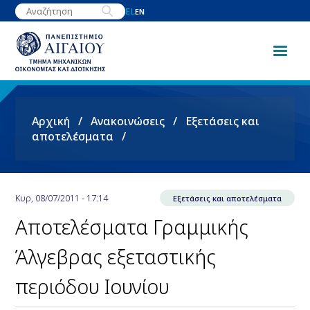
Παράκαμψη
EL
EN
προς
το
κυρίως
περιεχόμενο
Breadcrumb
Αρχική
Ανακοινώσεις
Εξετάσεις και
αποτελέσματα
Κυρ, 08/07/2011 - 17:14
Εξετάσεις και αποτελέσματα
Αποτελέσματα Γραμμικής
Άλγεβρας εξεταστικής
περιόδου Ιουνίου