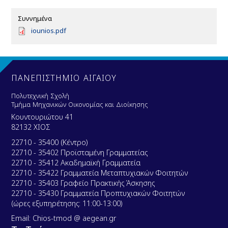
Συννημένα
D
iounios.pdf
o
c
u
m
e
ΠΑΝΕΠΙΣΤΗΜΙΟ ΑΙΓΑΙΟΥ
n
t
Πολυτεχνική Σχολή
Τμήμα Μηχανικών Οικονομίας και Διοίκησης
Κουντουριώτου 41
82132 ΧΙΟΣ
22710 - 35400 (Κέντρο)
22710 - 35402 Προϊσταμένη Γραμματείας
22710 - 35412 Ακαδημαϊκή Γραμματεία
22710 - 35422 Γραμματεία Μεταπτυχιακών Φοιτητών
22710 - 35403 Γραφείο Πρακτικής Άσκησης
22710 - 35430 Γραμματεία Προπτυχιακών Φοιτητών
(ώρες εξυπηρέτησης: 11:00-13:00)
Email: Chios-tmod @ aegean.gr