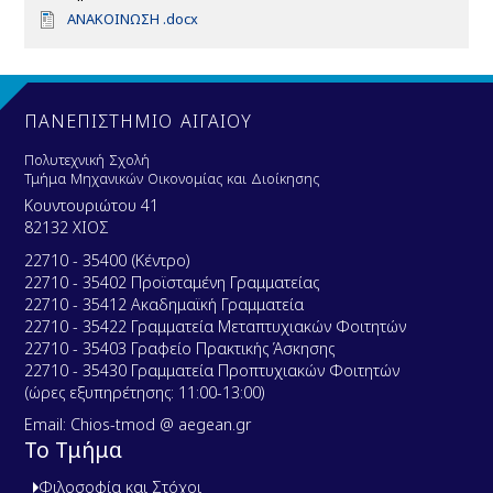
D
ΑΝΑΚΟΙΝΩΣΗ .docx
o
c
u
m
e
ΠΑΝΕΠΙΣΤΗΜΙΟ ΑΙΓΑΙΟΥ
n
t
Πολυτεχνική Σχολή
Τμήμα Μηχανικών Οικονομίας και Διοίκησης
Κουντουριώτου 41
82132 ΧΙΟΣ
22710 - 35400 (Κέντρο)
22710 - 35402 Προϊσταμένη Γραμματείας
22710 - 35412 Ακαδημαϊκή Γραμματεία
22710 - 35422 Γραμματεία Μεταπτυχιακών Φοιτητών
22710 - 35403 Γραφείο Πρακτικής Άσκησης
22710 - 35430 Γραμματεία Προπτυχιακών Φοιτητών
(ώρες εξυπηρέτησης: 11:00-13:00)
Email: Chios-tmod @ aegean.gr
Το Τμήμα
Φιλοσοφία και Στόχοι