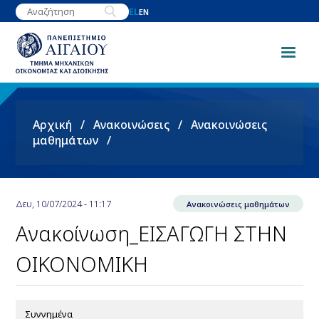
Παράκαμψη
EL
EN
προς
το
κυρίως
περιεχόμενο
Breadcrumb
Αρχική
Ανακοινώσεις
Ανακοινώσεις
μαθημάτων
Δευ, 10/07/2024 - 11:17
Ανακοινώσεις μαθημάτων
Ανακοίνωση_ΕΙΣΑΓΩΓΗ ΣΤΗΝ
ΟΙΚΟΝΟΜΙΚΗ
Συννημένα