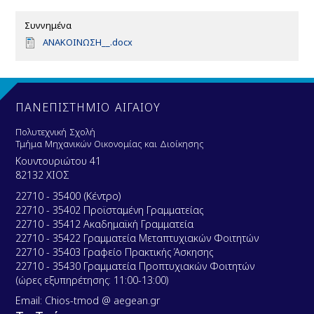
Συννημένα
D
ΑΝΑΚΟΙΝΩΣΗ__.docx
o
c
u
m
e
ΠΑΝΕΠΙΣΤΗΜΙΟ ΑΙΓΑΙΟΥ
n
t
Πολυτεχνική Σχολή
Τμήμα Μηχανικών Οικονομίας και Διοίκησης
Κουντουριώτου 41
82132 ΧΙΟΣ
22710 - 35400 (Κέντρο)
22710 - 35402 Προϊσταμένη Γραμματείας
22710 - 35412 Ακαδημαϊκή Γραμματεία
22710 - 35422 Γραμματεία Μεταπτυχιακών Φοιτητών
22710 - 35403 Γραφείο Πρακτικής Άσκησης
22710 - 35430 Γραμματεία Προπτυχιακών Φοιτητών
(ώρες εξυπηρέτησης: 11:00-13:00)
Email: Chios-tmod @ aegean.gr