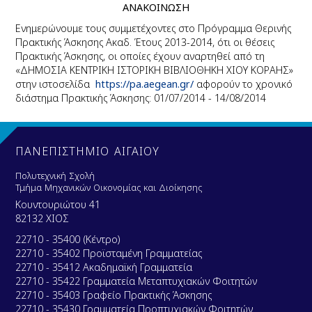
ΑΝΑΚΟΙΝΩΣΗ
Ενημερώνουμε τους συμμετέχοντες στο
Πρόγραμμα Θερινής
Πρακτικής Άσκησης Ακαδ. Έτους 2013-2014, ότι οι θέσεις
Πρακτικής Άσκησης, οι οποίες έχουν αναρτηθεί από τη
«ΔΗΜΟΣΙΑ ΚΕΝΤΡΙΚΗ ΙΣΤΟΡΙΚΗ ΒΙΒΛΙΟΘΗΚΗ ΧΙΟΥ ΚΟΡΑΗΣ»
στην ιστοσελίδα
https://pa.aegean.gr/
αφορούν το χρονικό
διάστημα Πρακτικής Άσκησης: 01/07/2014 - 14/08/2014
ΠΑΝΕΠΙΣΤΗΜΙΟ ΑΙΓΑΙΟΥ
Πολυτεχνική Σχολή
Τμήμα Μηχανικών Οικονομίας και Διοίκησης
Κουντουριώτου 41
82132 ΧΙΟΣ
22710 - 35400 (Κέντρο)
22710 - 35402 Προϊσταμένη Γραμματείας
22710 - 35412 Ακαδημαϊκή Γραμματεία
22710 - 35422 Γραμματεία Μεταπτυχιακών Φοιτητών
22710 - 35403 Γραφείο Πρακτικής Άσκησης
22710 - 35430 Γραμματεία Προπτυχιακών Φοιτητών