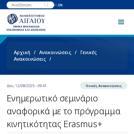
Παράκαμψη
EL
EN
προς
το
κυρίως
περιεχόμενο
Breadcrumb
Αρχική
Ανακοινώσεις
Γενικές
Ανακοινώσεις
Δευ, 12/08/2025 - 09:41
Γενικές Ανακοινώσεις
Ενημερωτικό σεμινάριο
αναφορικά με το πρόγραμμα
κινητικότητας Erasmus+