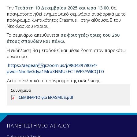
Την
Τετάρτη 10 Δεκεμβρίου 2025 και ώρα 13:00,
θα
πραγματοποιηθεί ενημερωτικό σεμινάριο αναφορικά με το
πρόγραμμα κινητικότητας Erasmus+ στην αίθουσα Β του
Νεοκλασικού κτιρίου.
Το σεμινάριο απευθύνεται
σε φοιτητές/τριες του 2ου
έτους σπουδών και πάνω.
Η εκδήλωση θα μεταδοθεί και μέσω Zoom στον παρακάτω
σύνδεσμο:
https://aegeangr.zoom.us/j/98043978054?
pwd=Nnc4eGdya1Mra3NMUzFCTWFSYWlCQT0
Δείτε αναλυτικά το πρόγραμμα της εκδήλωσης.
Συννημένα
D
ΣΕΜΙΝΑΡΙΟ για ERASMUS.pdf
o
c
u
m
e
ΠΑΝΕΠΙΣΤΗΜΙΟ ΑΙΓΑΙΟΥ
n
t
Πολυτεχνική Σχολή