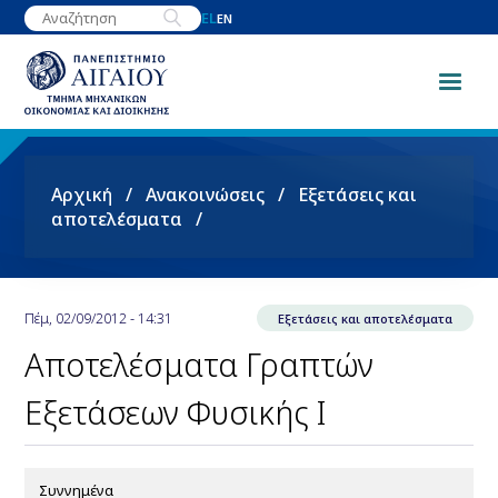
Παράκαμψη
EL
EN
προς
το
κυρίως
περιεχόμενο
Breadcrumb
Αρχική
Ανακοινώσεις
Εξετάσεις και
αποτελέσματα
Πέμ, 02/09/2012 - 14:31
Εξετάσεις και αποτελέσματα
Αποτελέσματα Γραπτών
Εξετάσεων Φυσικής Ι
Συννημένα