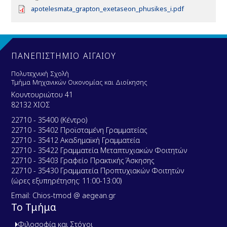
D
apotelesmata_grapton_exetaseon_phusikes_i.pdf
o
c
u
m
e
ΠΑΝΕΠΙΣΤΗΜΙΟ ΑΙΓΑΙΟΥ
n
t
Πολυτεχνική Σχολή
Τμήμα Μηχανικών Οικονομίας και Διοίκησης
Κουντουριώτου 41
82132 ΧΙΟΣ
22710 - 35400 (Κέντρο)
22710 - 35402 Προϊσταμένη Γραμματείας
22710 - 35412 Ακαδημαϊκή Γραμματεία
22710 - 35422 Γραμματεία Μεταπτυχιακών Φοιτητών
22710 - 35403 Γραφείο Πρακτικής Άσκησης
22710 - 35430 Γραμματεία Προπτυχιακών Φοιτητών
(ώρες εξυπηρέτησης: 11:00-13:00)
Email: Chios-tmod @ aegean.gr
Το Τμήμα
Φιλοσοφία και Στόχοι