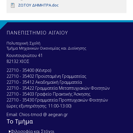
D
ΖΩΤΟΥ ΔΗΜΗΤΡΑ.doc
o
c
u
m
e
ΠΑΝΕΠΙΣΤΗΜΙΟ ΑΙΓΑΙΟΥ
n
t
Πολυτεχνική Σχολή
Τμήμα Μηχανικών Οικονομίας και Διοίκησης
Κουντουριώτου 41
82132 ΧΙΟΣ
22710 - 35400 (Κέντρο)
22710 - 35402 Προϊσταμένη Γραμματείας
22710 - 35412 Ακαδημαϊκή Γραμματεία
22710 - 35422 Γραμματεία Μεταπτυχιακών Φοιτητών
22710 - 35403 Γραφείο Πρακτικής Άσκησης
22710 - 35430 Γραμματεία Προπτυχιακών Φοιτητών
(ώρες εξυπηρέτησης: 11:00-13:00)
Email: Chios-tmod @ aegean.gr
Το Τμήμα
Φιλοσοφία και Στόχοι