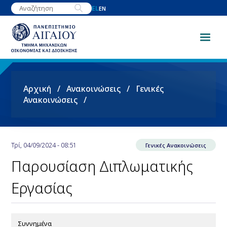
Παράκαμψη
EL
EN
προς
το
κυρίως
περιεχόμενο
Breadcrumb
Αρχική
Ανακοινώσεις
Γενικές
Ανακοινώσεις
Τρί, 04/09/2024 - 08:51
Γενικές Ανακοινώσεις
Παρουσίαση Διπλωματικής
Εργασίας
Συννημένα