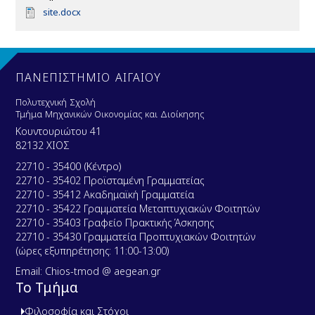
D
site.docx
o
c
u
m
e
ΠΑΝΕΠΙΣΤΗΜΙΟ ΑΙΓΑΙΟΥ
n
t
Πολυτεχνική Σχολή
Τμήμα Μηχανικών Οικονομίας και Διοίκησης
Κουντουριώτου 41
82132 ΧΙΟΣ
22710 - 35400 (Κέντρο)
22710 - 35402 Προϊσταμένη Γραμματείας
22710 - 35412 Ακαδημαϊκή Γραμματεία
22710 - 35422 Γραμματεία Μεταπτυχιακών Φοιτητών
22710 - 35403 Γραφείο Πρακτικής Άσκησης
22710 - 35430 Γραμματεία Προπτυχιακών Φοιτητών
(ώρες εξυπηρέτησης: 11:00-13:00)
Email: Chios-tmod @ aegean.gr
Το Τμήμα
Φιλοσοφία και Στόχοι