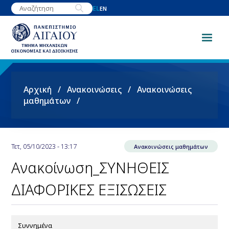
Παράκαμψη
EL
EN
προς
το
κυρίως
περιεχόμενο
Breadcrumb
Αρχική
Ανακοινώσεις
Ανακοινώσεις
μαθημάτων
Τετ, 05/10/2023 - 13:17
Ανακοινώσεις μαθημάτων
Ανακοίνωση_ΣΥΝΗΘΕΙΣ
ΔΙΑΦΟΡΙΚΕΣ ΕΞΙΣΩΣΕΙΣ
Συννημένα