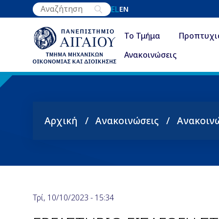
Παράκαμψη
EL
EN
προς
το
Το Τμήμα
Προπτυχι
κυρίως
Ανακοινώσεις
περιεχόμενο
Αρχική
Ανακοινώσεις
Ανακοιν
Breadcrumb
Τρί, 10/10/2023 - 15:34