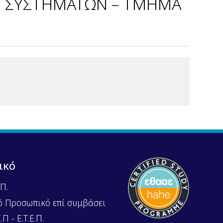
Ν ΣΥΣΤΗΜΑΤΩΝ – ΤΜΗΜΑ
ικό
Π.
ό Προσωπικό επί συμβάσει
Π - Ε.Τ.Ε.Π.