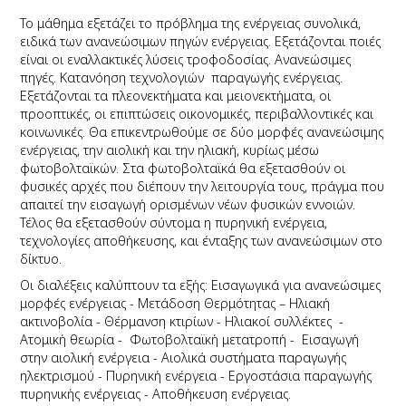
Το μάθημα εξετάζει το πρόβλημα της ενέργειας συνολικά,
ειδικά των ανανεώσιμων πηγών ενέργειας. Εξετάζονται ποιές
είναι οι εναλλακτικές λύσεις τροφοδοσίας. Ανανεώσιμες
πηγές. Κατανόηση τεχνολογιών παραγωγής ενέργειας.
Εξετάζονται τα πλεονεκτήματα και μειονεκτήματα, οι
προοπτικές, οι επιπτώσεις οικονομικές, περιβαλλοντικές και
κοινωνικές. Θα επικεντρωθούμε σε δύο μορφές ανανεώσιμης
ενέργειας, την αιολική και την ηλιακή, κυρίως μέσω
φωτοβολταϊκών. Στα φωτοβολταϊκά θα εξετασθούν οι
φυσικές αρχές που διέπουν την λειτουργία τους, πράγμα που
απαιτεί την εισαγωγή ορισμένων νέων φυσικών εννοιών.
Τέλος θα εξετασθούν σύντομα η πυρηνική ενέργεια,
τεχνολογίες αποθήκευσης, και ένταξης των ανανεώσιμων στο
δίκτυο.
Οι διαλέξεις καλύπτουν τα εξής: Εισαγωγικά για ανανεώσιμες
μορφές ενέργειας - Μετάδοση Θερμότητας – Ηλιακή
ακτινοβολία - Θέρμανση κτιρίων - Ηλιακοί συλλέκτες -
Ατομική θεωρία - Φωτοβολταϊκή μετατροπή - Εισαγωγή
στην αιολική ενέργεια - Αιολικά συστήματα παραγωγής
ηλεκτρισμού - Πυρηνική ενέργεια - Εργοστάσια παραγωγής
πυρηνικής ενέργειας - Αποθήκευση ενέργειας.