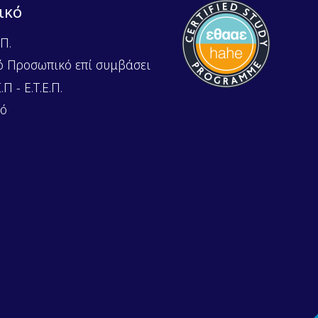
ικό
Π.
ό Προσωπικό επί συμβάσει
Π - Ε.Τ.Ε.Π.
κό