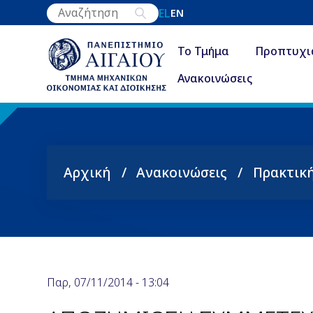
Παράκαμψη
EL
EN
προς
το
Το Τμήμα
Προπτυχι
κυρίως
Ανακοινώσεις
περιεχόμενο
Αρχική
Ανακοινώσεις
Πρακτικ
Breadcrumb
Παρ, 07/11/2014 - 13:04