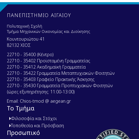
u
m
e
ΠΑΝΕΠΙΣΤΗΜΙΟ ΑΙΓΑΙΟΥ
n
t
Πολυτεχνική Σχολή
Τμήμα Μηχανικών Οικονομίας και Διοίκησης
Κουντουριώτου 41
82132 ΧΙΟΣ
22710 - 35400 (Κέντρο)
22710 - 35402 Προϊσταμένη Γραμματείας
22710 - 35412 Ακαδημαϊκή Γραμματεία
22710 - 35422 Γραμματεία Μεταπτυχιακών Φοιτητών
22710 - 35403 Γραφείο Πρακτικής Άσκησης
22710 - 35430 Γραμματεία Προπτυχιακών Φοιτητών
(ώρες εξυπηρέτησης: 11:00-13:00)
Email: Chios-tmod @ aegean.gr
Το Τμήμα
Φιλοσοφία και Στόχοι
Τοποθεσία και Πρόσβαση
Προσωπικό