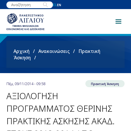
Παράκαμψη
EL
EN
προς
το
κυρίως
περιεχόμενο
Breadcrumb
Αρχική
Ανακοινώσεις
Πρακτική
Άσκηση
Πέμ, 09/11/2014 - 09:58
Πρακτική Άσκηση
ΑΞΙΟΛΟΓΗΣΗ
ΠΡΟΓΡΑΜΜΑΤΟΣ ΘΕΡΙΝΗΣ
ΠΡΑΚΤΙΚΗΣ ΑΣΚΗΣΗΣ ΑΚΑΔ.