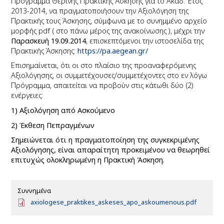
Πρόγραμμα Θερινής Πρακτικής Άσκησης για το Ακαδ. Έτος
2013-2014, να πραγματοποιήσουν την Αξιολόγηση της
Πρακτικής τους Άσκησης, σύμφωνα με το συνημμένο αρχείο
μορφής pdf ( στο πάνω μέρος της ανακοίνωσης ), μέχρι την
Παρασκευή 19.09.2014
,
επισκεπτόμενοι την ιστοσελίδα της
Πρακτικής Άσκησης:
https://pa.aegean.gr/
Επισημαίνεται, ότι οι στο πλαίσιο της προαναφερόμενης
Αξιολόγησης, οι συμμετέχουσες/συμμετέχοντες στο εν λόγω
Πρόγραμμα, απαιτείται να προβούν στις κάτωθι
δύο (2)
ενέργειες:
1)
Αξιολόγηση από Ασκούμενο
2)
Έκθεση Πεπραγμένων
Σημειώνεται ότι η πραγματοποίηση της συγκεκριμένης
Αξιολόγησης, είναι απαραίτητη προκειμένου να θεωρηθεί
επιτυχώς ολοκληρωμένη η Πρακτική Άσκηση.
Συννημένα
D
axiologese_praktikes_askeses_apo_askoumenous.pdf
o
c