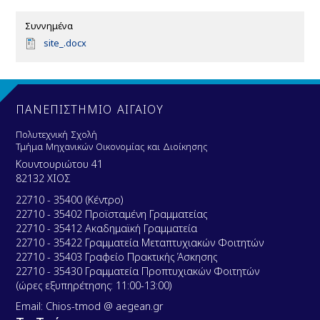
Συννημένα
D
site_.docx
o
c
u
m
e
ΠΑΝΕΠΙΣΤΗΜΙΟ ΑΙΓΑΙΟΥ
n
t
Πολυτεχνική Σχολή
Τμήμα Μηχανικών Οικονομίας και Διοίκησης
Κουντουριώτου 41
82132 ΧΙΟΣ
22710 - 35400 (Κέντρο)
22710 - 35402 Προϊσταμένη Γραμματείας
22710 - 35412 Ακαδημαϊκή Γραμματεία
22710 - 35422 Γραμματεία Μεταπτυχιακών Φοιτητών
22710 - 35403 Γραφείο Πρακτικής Άσκησης
22710 - 35430 Γραμματεία Προπτυχιακών Φοιτητών
(ώρες εξυπηρέτησης: 11:00-13:00)
Email: Chios-tmod @ aegean.gr