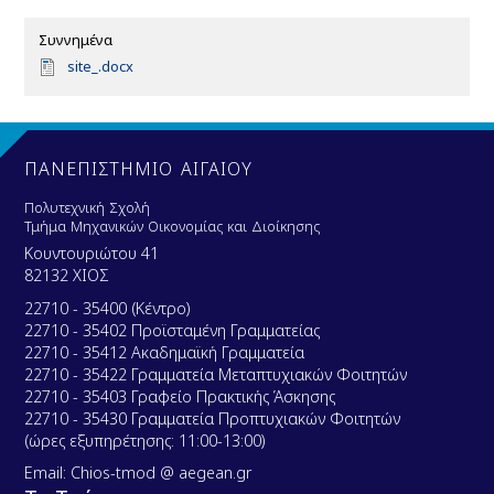
Συννημένα
D
site_.docx
o
c
u
m
e
ΠΑΝΕΠΙΣΤΗΜΙΟ ΑΙΓΑΙΟΥ
n
t
Πολυτεχνική Σχολή
Τμήμα Μηχανικών Οικονομίας και Διοίκησης
Κουντουριώτου 41
82132 ΧΙΟΣ
22710 - 35400 (Κέντρο)
22710 - 35402 Προϊσταμένη Γραμματείας
22710 - 35412 Ακαδημαϊκή Γραμματεία
22710 - 35422 Γραμματεία Μεταπτυχιακών Φοιτητών
22710 - 35403 Γραφείο Πρακτικής Άσκησης
22710 - 35430 Γραμματεία Προπτυχιακών Φοιτητών
(ώρες εξυπηρέτησης: 11:00-13:00)
Email: Chios-tmod @ aegean.gr