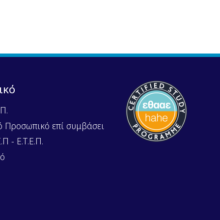
ικό
Π.
ό Προσωπικό επί συμβάσει
Π - Ε.Τ.Ε.Π.
κό