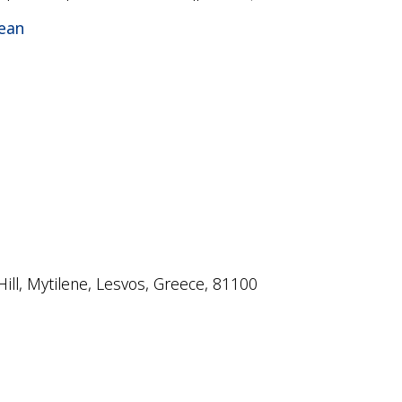
gean
 Hill, Mytilene, Lesvοs, Greece, 81100