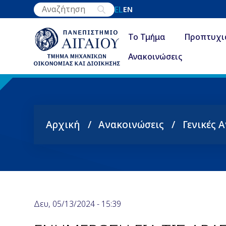
Παράκαμψη
EL
EN
προς
το
Το Τμήμα
Προπτυχι
κυρίως
Ανακοινώσεις
περιεχόμενο
Αρχική
Ανακοινώσεις
Γενικές 
Breadcrumb
Δευ, 05/13/2024 - 15:39