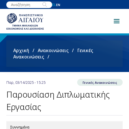
Παράκαμψη
EL
EN
προς
το
κυρίως
περιεχόμενο
Breadcrumb
Αρχική
Ανακοινώσεις
Γενικές
Ανακοινώσεις
Παρ, 03/14/2025 - 15:25
Γενικές Ανακοινώσεις
Παρουσίαση Διπλωματικής
Εργασίας
Συννημένα