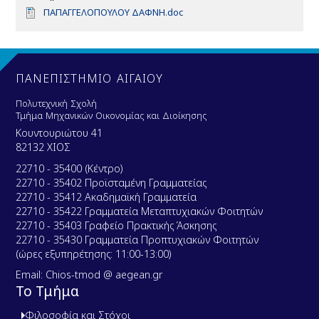
D
ΠΑΠΑΓΓΕΛΟΠΟΥΛΟΥ ΔΑΦΝΗ.doc
o
c
u
m
e
ΠΑΝΕΠΙΣΤΗΜΙΟ ΑΙΓΑΙΟΥ
n
t
Πολυτεχνική Σχολή
Τμήμα Μηχανικών Οικονομίας και Διοίκησης
Κουντουριώτου 41
82132 ΧΙΟΣ
22710 - 35400 (Κέντρο)
22710 - 35402 Προϊσταμένη Γραμματείας
22710 - 35412 Ακαδημαϊκή Γραμματεία
22710 - 35422 Γραμματεία Μεταπτυχιακών Φοιτητών
22710 - 35403 Γραφείο Πρακτικής Άσκησης
22710 - 35430 Γραμματεία Προπτυχιακών Φοιτητών
(ώρες εξυπηρέτησης: 11:00-13:00)
Email: Chios-tmod @ aegean.gr
Το Τμήμα
Φιλοσοφία και Στόχοι