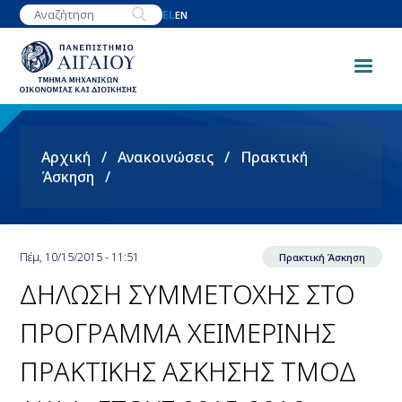
Παράκαμψη
EL
EN
προς
το
κυρίως
περιεχόμενο
Breadcrumb
Αρχική
Ανακοινώσεις
Πρακτική
Άσκηση
Πέμ, 10/15/2015 - 11:51
Πρακτική Άσκηση
ΔΗΛΩΣΗ ΣΥΜΜΕΤΟΧΗΣ ΣΤΟ
ΠΡΟΓΡΑΜΜΑ ΧΕΙΜΕΡΙΝΗΣ
ΠΡΑΚΤΙΚΗΣ ΑΣΚΗΣΗΣ ΤΜΟΔ