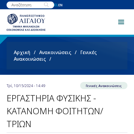
Παράκαμψη
EL
EN
προς
το
κυρίως
περιεχόμενο
Breadcrumb
Αρχική
Ανακοινώσεις
Γενικές
Ανακοινώσεις
Τρί, 10/15/2024 - 14:49
Γενικές Ανακοινώσεις
ΕΡΓΑΣΤΗΡΙΑ ΦΥΣΙΚΗΣ -
ΚΑΤΑΝΟΜΗ ΦΟΙΤΗΤΩΝ/
ΤΡΙΩΝ