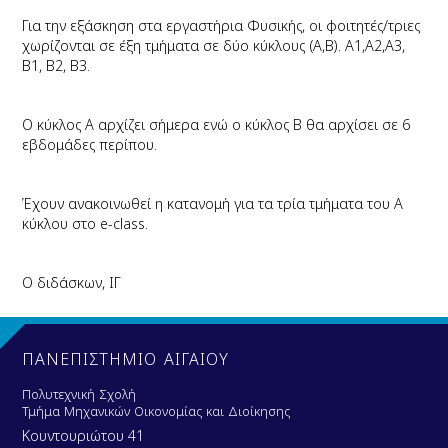
Για την εξάσκηση στα εργαστήρια Φυσικής, οι φοιτητές/τριες
χωρίζονται σε έξη τμήματα σε δύο κύκλους (Α,Β). Α1,Α2,Α3,
Β1, Β2, Β3.
Ο κύκλος Α αρχίζει σήμερα ενώ ο κύκλος Β θα αρχίσει σε 6
εβδομάδες περίπου.
Έχουν ανακοινωθεί η κατανομή για τα τρία τμήματα του Α
κύκλου στο e-class.
Ο διδάσκων, ΙΓ
ΠΑΝΕΠΙΣΤΗΜΙΟ ΑΙΓΑΙΟΥ
Πολυτεχνική Σχολή
Τμήμα Μηχανικών Οικονομίας και Διοίκησης
Κουντουριώτου 41