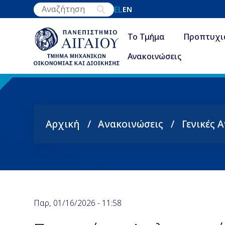
Παράκαμψη
EL
EN
προς
το
Το Τμήμα
Προπτυχι
κυρίως
Ανακοινώσεις
περιεχόμενο
Αρχική
Ανακοινώσεις
Γενικές 
Breadcrumb
Παρ, 01/16/2026 - 11:58