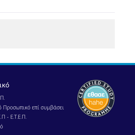
ικό
Π.
ό Προσωπικό επί συμβάσει
Π - Ε.Τ.Ε.Π.
κό