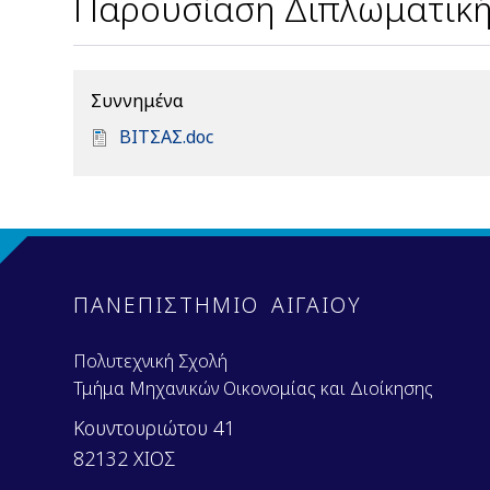
Παρουσίαση Διπλωματική
Συννημένα
D
ΒΙΤΣΑΣ.doc
o
c
u
m
e
n
ΠΑΝΕΠΙΣΤΗΜΙΟ ΑΙΓΑΙΟΥ
t
Πολυτεχνική Σχολή
Τμήμα Μηχανικών Οικονομίας και Διοίκησης
Κουντουριώτου 41
82132 ΧΙΟΣ