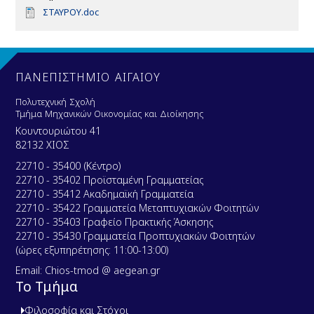
D
ΣΤΑΥΡΟΥ.doc
o
c
u
m
e
ΠΑΝΕΠΙΣΤΗΜΙΟ ΑΙΓΑΙΟΥ
n
t
Πολυτεχνική Σχολή
Τμήμα Μηχανικών Οικονομίας και Διοίκησης
Κουντουριώτου 41
82132 ΧΙΟΣ
22710 - 35400 (Κέντρο)
22710 - 35402 Προϊσταμένη Γραμματείας
22710 - 35412 Ακαδημαϊκή Γραμματεία
22710 - 35422 Γραμματεία Μεταπτυχιακών Φοιτητών
22710 - 35403 Γραφείο Πρακτικής Άσκησης
22710 - 35430 Γραμματεία Προπτυχιακών Φοιτητών
(ώρες εξυπηρέτησης: 11:00-13:00)
Email: Chios-tmod @ aegean.gr
Το Τμήμα
Φιλοσοφία και Στόχοι