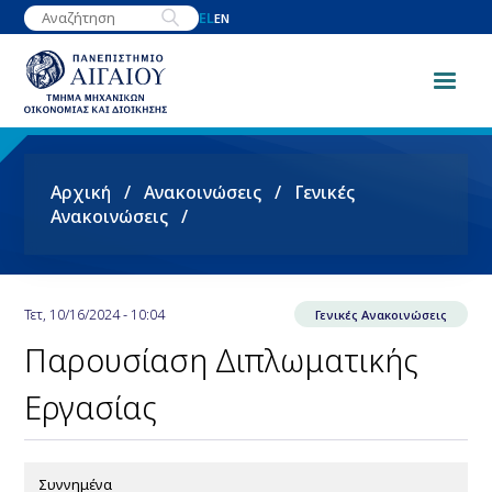
Παράκαμψη
EL
EN
προς
το
κυρίως
περιεχόμενο
Breadcrumb
Αρχική
Ανακοινώσεις
Γενικές
Ανακοινώσεις
Τετ, 10/16/2024 - 10:04
Γενικές Ανακοινώσεις
Παρουσίαση Διπλωματικής
Εργασίας
Συννημένα