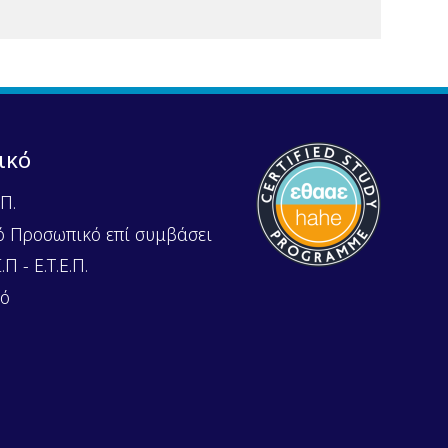
ικό
Π.
ό Προσωπικό επί συμβάσει
Π - Ε.Τ.Ε.Π.
κό