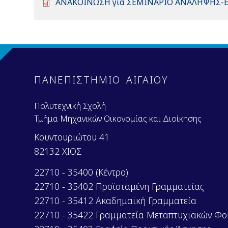
D
ΑΝΑΚΟΙΝΩΣΗ για ΣΕΜΙΝΑΡΙΟ ΑΝΑΛΗΨΗΣ-Ε
o
c
u
m
e
n
ΠΑΝΕΠΙΣΤΗΜΙΟ ΑΙΓΑΙΟΥ
t
Πολυτεχνική Σχολή
Τμήμα Μηχανικών Οικονομίας και Διοίκησης
Κουντουριώτου 41
82132 ΧΙΟΣ
22710 - 35400 (Κέντρο)
22710 - 35402 Προϊσταμένη Γραμματείας
22710 - 35412 Ακαδημαϊκή Γραμματεία
22710 - 35422 Γραμματεία Μεταπτυχιακών Φο