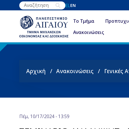
Παράκαμψη
EL
EN
προς
το
Το Τμήμα
Προπτυχι
κυρίως
Ανακοινώσεις
περιεχόμενο
Αρχική
Ανακοινώσεις
Γενικές 
Breadcrumb
Πέμ, 10/17/2024 - 13:59