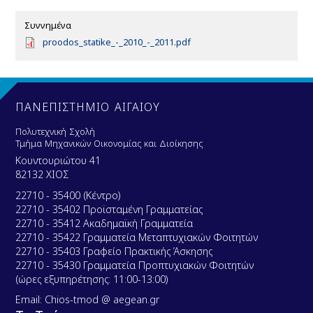
Συννημένα
D
proodos_statike_-_2010_-_2011.pdf
o
c
u
m
e
ΠΑΝΕΠΙΣΤΗΜΙΟ ΑΙΓΑΙΟΥ
n
t
Πολυτεχνική Σχολή
Τμήμα Μηχανικών Οικονομίας και Διοίκησης
Κουντουριώτου 41
82132 ΧΙΟΣ
22710 - 35400 (Κέντρο)
22710 - 35402 Προϊσταμένη Γραμματείας
22710 - 35412 Ακαδημαϊκή Γραμματεία
22710 - 35422 Γραμματεία Μεταπτυχιακών Φοιτητών
22710 - 35403 Γραφείο Πρακτικής Άσκησης
22710 - 35430 Γραμματεία Προπτυχιακών Φοιτητών
(ώρες εξυπηρέτησης: 11:00-13:00)
Email: Chios-tmod @ aegean.gr