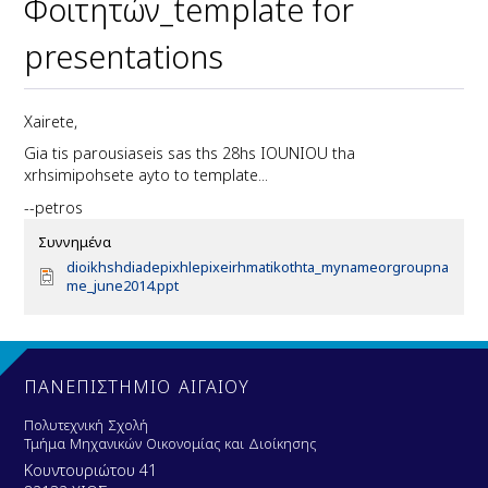
Φοιτητών_template for
presentations
Xairete,
Gia tis parousiaseis sas ths 28hs IOUNIOU tha
xrhsimipohsete ayto to template...
--petros
Συννημένα
D
dioikhshdiadepixhlepixeirhmatikothta_mynameorgroupna
o
me_june2014.ppt
c
u
m
e
n
ΠΑΝΕΠΙΣΤΗΜΙΟ ΑΙΓΑΙΟΥ
t
Πολυτεχνική Σχολή
Τμήμα Μηχανικών Οικονομίας και Διοίκησης
Κουντουριώτου 41