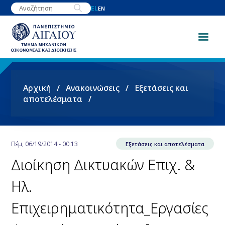
Παράκαμψη
EL
EN
προς
το
κυρίως
περιεχόμενο
Breadcrumb
Αρχική
Ανακοινώσεις
Εξετάσεις και
αποτελέσματα
Πέμ, 06/19/2014 - 00:13
Εξετάσεις και αποτελέσματα
Διοίκηση Δικτυακών Επιχ. &
Ηλ.
Επιχειρηματικότητα_Εργασίες