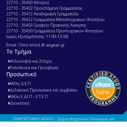
22710 - 35400 (Κέντρο)
22710 - 35402 Προϊσταμένη Γραμματείας
22710 - 35412 Ακαδημαϊκή Γραμματεία
22710 - 35422 Γραμματεία Μεταπτυχιακών Φοιτητών
22710 - 35403 Γραφείο Πρακτικής Άσκησης
22710 - 35430 Γραμματεία Προπτυχιακών Φοιτητών
(ώρες εξυπηρέτησης: 11:00-13:00)
Email: Chios-tmod @ aegean.gr
Το Τμήμα
Φιλοσοφία και Στόχοι
Τοποθεσία και Πρόσβαση
Προσωπικό
Μέλη Δ.Ε.Π.
Διδακτικό Προσωπικό επί συμβάσει
Μέλη Ε.ΔΙ.Π - Ε.Τ.Ε.Π.
Διοικητικό
ΠΑΝΕΠΙΣΤΗΜΙΟ ΑΙΓΑΙΟΥ - Τμήμα Μηχανικών Οικονομίας και
Διοίκησης . Με την επιφύλαξη παντός νομίμου δικαιώματος.
N3T