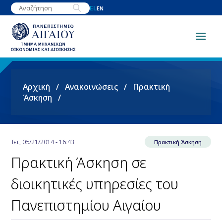
Παράκαμψη
EL
EN
προς
το
κυρίως
περιεχόμενο
Breadcrumb
Αρχική
Ανακοινώσεις
Πρακτική
Άσκηση
Τετ, 05/21/2014 - 16:43
Πρακτική Άσκηση
Πρακτική Άσκηση σε
διοικητικές υπηρεσίες του
Πανεπιστημίου Αιγαίου