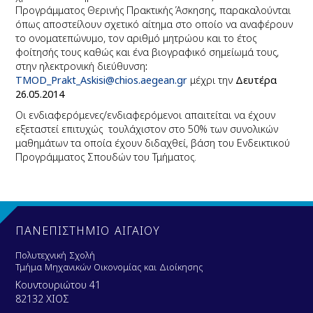
Προγράμματος Θερινής Πρακτικής Άσκησης, παρακαλούνται
όπως αποστείλουν σχετικό αίτημα στο οποίο να αναφέρουν
το ονοματεπώνυμο, τον αριθμό μητρώου και το έτος
φοίτησής τους καθώς και ένα βιογραφικό σημείωμά τους,
στην ηλεκτρονική διεύθυνση
:
TMOD
_
Prakt
_
Askisi
@
chios
.
aegean
.
gr
μέχρι την
Δευτέρα
26.05.2014
Οι ενδιαφερόμενες/ενδιαφερόμενοι απαιτείται να έχουν
εξεταστεί επιτυχώς
τουλάχιστον στο 50% των συνολικών
μαθημάτων τα οποία έχουν διδαχθεί, βάση του Ενδεικτικού
Προγράμματος Σπουδών του Τμήματος.
ΠΑΝΕΠΙΣΤΗΜΙΟ ΑΙΓΑΙΟΥ
Πολυτεχνική Σχολή
Τμήμα Μηχανικών Οικονομίας και Διοίκησης
Κουντουριώτου 41
82132 ΧΙΟΣ