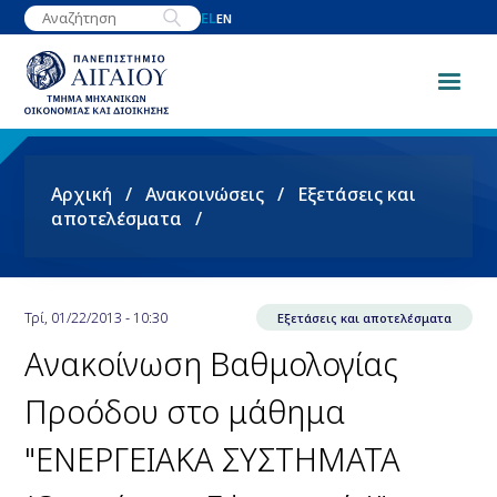
Παράκαμψη
EL
EN
προς
το
κυρίως
περιεχόμενο
Breadcrumb
Αρχική
Ανακοινώσεις
Εξετάσεις και
αποτελέσματα
Τρί, 01/22/2013 - 10:30
Εξετάσεις και αποτελέσματα
Ανακοίνωση Βαθμολογίας
Προόδου στο μάθημα
"ΕΝΕΡΓΕΙΑΚΑ ΣΥΣΤΗΜΑΤΑ