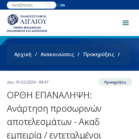
Παράκαμψη
EL
EN
προς
το
κυρίως
περιεχόμενο
Breadcrumb
Αρχική
Ανακοινώσεις
Προκηρύξεις
Δευ, 01/22/2024 - 08:47
Προκηρύξεις
ΟΡΘΗ ΕΠΑΝΑΛΗΨΗ:
Ανάρτηση προσωρινών
αποτελεσμάτων - Ακαδ
εμπειρία / εντεταλμένοι