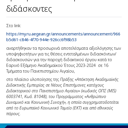
διδάσκοντες
Στο link:
https://my.ru.aegean.gr/announcements/announcement/966
b5d61-c846-4f70-944e-926cc6f98b53
αναρτήθηκαν τα προσωρινά αποτελέσματα αξιολόγησης των
υποψηφιοτήτων για τις θέσεις εντεταλμένων διδασκόντων/
διδασκουσών για την παροχή διδακτικού έργου κατά το
Εαρινό Εξάμηνο Ακαδημαϊκού Έτους 2023-2024 σε 16
Τμήματα του Πανεπιστημίου Αιγαίου,
στο πλαίσιο υλοποίησης της
Πράξης «Απόκτηση Ακαδημαϊκής
Διδακτικής Εμπειρίας σε Νέους Επιστήμονες κατόχους
Διδακτορικού στο Πανεπιστήμιο Αιγαίου» (κωδικός ΟΠΣ (MIS)
6003741, Κωδ. 81048), του Προγράμματος «Ανθρώπινο
Δυναμικό και Κοινωνική Συνοχή», η οποία συγχρηματοδοτείται
από το Ευρωπαϊκό Κοινωνικό Ταμείο (ΕΚΤ) και από εθνικούς
πόρους.