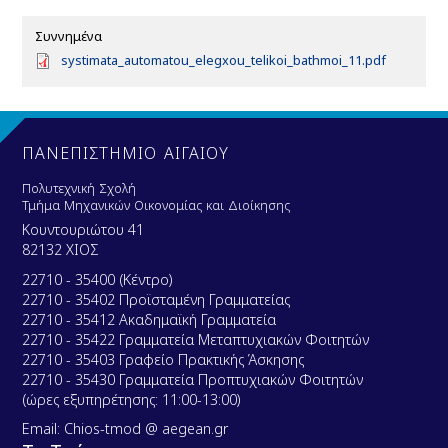
Συννημένα
D
systimata_automatou_elegxou_telikoi_bathmoi_11.pdf
o
c
u
m
e
ΠΑΝΕΠΙΣΤΗΜΙΟ ΑΙΓΑΙΟΥ
n
t
Πολυτεχνική Σχολή
Τμήμα Μηχανικών Οικονομίας και Διοίκησης
Κουντουριώτου 41
82132 ΧΙΟΣ
22710 - 35400 (Κέντρο)
22710 - 35402 Προϊσταμένη Γραμματείας
22710 - 35412 Ακαδημαϊκή Γραμματεία
22710 - 35422 Γραμματεία Μεταπτυχιακών Φοιτητών
22710 - 35403 Γραφείο Πρακτικής Άσκησης
22710 - 35430 Γραμματεία Προπτυχιακών Φοιτητών
(ώρες εξυπηρέτησης: 11:00-13:00)
Email: Chios-tmod @ aegean.gr