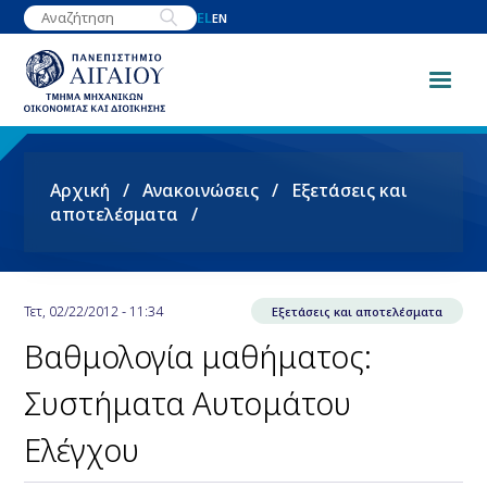
Παράκαμψη
EL
EN
προς
το
κυρίως
περιεχόμενο
Breadcrumb
Αρχική
Ανακοινώσεις
Εξετάσεις και
αποτελέσματα
Τετ, 02/22/2012 - 11:34
Εξετάσεις και αποτελέσματα
Βαθμολογία μαθήματος:
Συστήματα Αυτομάτου
Ελέγχου