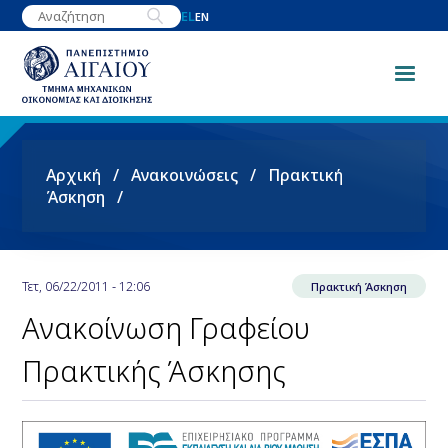
Παράκαμψη
EL
EN
προς
το
κυρίως
περιεχόμενο
Breadcrumb
Αρχική
Ανακοινώσεις
Πρακτική
Άσκηση
Τετ, 06/22/2011 - 12:06
Πρακτική Άσκηση
Ανακοίνωση Γραφείου
Πρακτικής Άσκησης